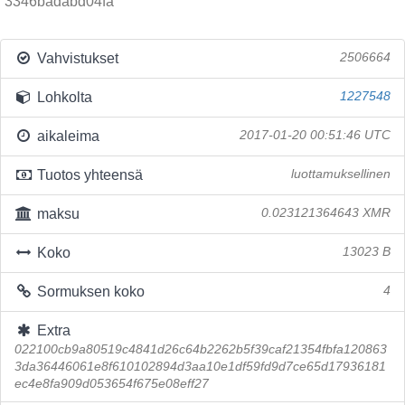
3346badabd04fa
Vahvistukset
2506664
Lohkolta
1227548
aikaleima
2017-01-20 00:51:46 UTC
Tuotos yhteensä
luottamuksellinen
maksu
0.023121364643 XMR
Koko
13023 B
Sormuksen koko
4
Extra
022100cb9a80519c4841d26c64b2262b5f39caf21354fbfa120863
3da36446061e8f610102894d3aa10e1df59fd9d7ce65d17936181
ec4e8fa909d053654f675e08eff27