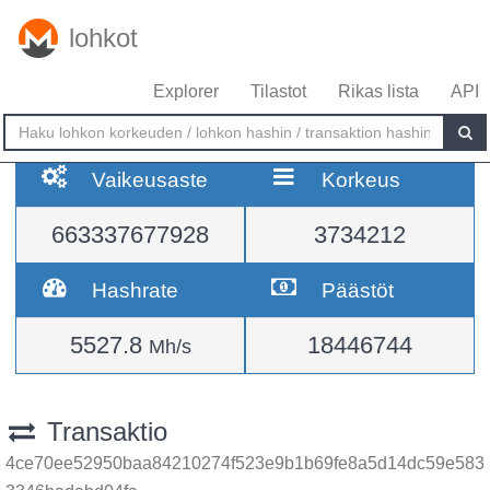
lohkot
Explorer
Tilastot
Rikas lista
API
Vaikeusaste
Korkeus
663337677928
3734212
Hashrate
Päästöt
5527.8
18446744
Mh/s
Transaktio
4ce70ee52950baa84210274f523e9b1b69fe8a5d14dc59e583