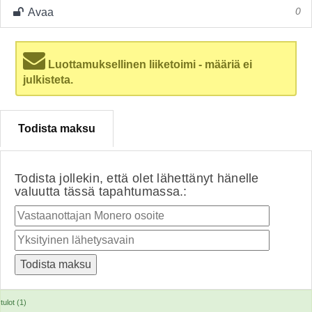
Avaa
0
Luottamuksellinen liiketoimi - määriä ei
julkisteta.
Todista maksu
Todista jollekin, että olet lähettänyt hänelle
valuutta tässä tapahtumassa.:
tulot (1)