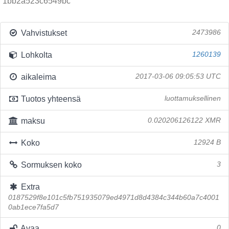
1bb2a523c6549bc
Vahvistukset
2473986
Lohkolta
1260139
aikaleima
2017-03-06 09:05:53 UTC
Tuotos yhteensä
luottamuksellinen
maksu
0.020206126122 XMR
Koko
12924 B
Sormuksen koko
3
Extra
0187529f8e101c5fb751935079ed4971d8d4384c344b60a7c4001
0ab1ece7fa5d7
Avaa
0