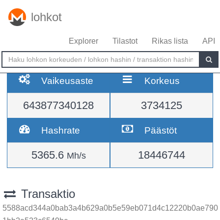
lohkot
Explorer
Tilastot
Rikas lista
API
Vaikeusaste
Korkeus
643877340128
3734125
Hashrate
Päästöt
5365.6
18446744
Mh/s
Transaktio
5588acd344a0bab3a4b629a0b5e59eb071d4c12220b0ae790