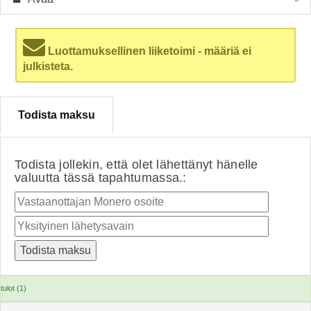
Luottamuksellinen liiketoimi - määriä ei
julkisteta.
Todista maksu
Todista jollekin, että olet lähettänyt hänelle
valuutta tässä tapahtumassa.:
tulot (1)