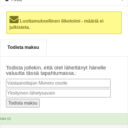
Luottamuksellinen liiketoimi - määriä ei
julkisteta.
Todista maksu
Todista jollekin, että olet lähettänyt hänelle
valuutta tässä tapahtumassa.:
tulot (1)