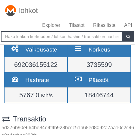
lohkot
Explorer
Tilastot
Rikas lista
API
Vaikeusaste
Korkeus
692036155122
3735599
Hashrate
Päästöt
5767.0
18446744
Mh/s
Transaktio
5d376b90e664be84e4f4b928bccc51b68ed8092a7aa10c2c46