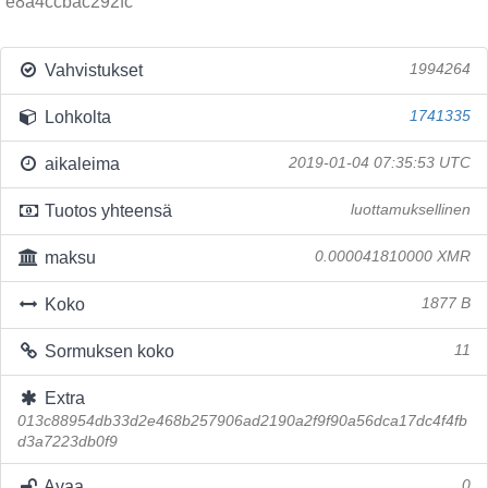
e8a4ccbac292fc
Vahvistukset
1994264
Lohkolta
1741335
aikaleima
2019-01-04 07:35:53 UTC
Tuotos yhteensä
luottamuksellinen
maksu
0.000041810000 XMR
Koko
1877 B
Sormuksen koko
11
Extra
013c88954db33d2e468b257906ad2190a2f9f90a56dca17dc4f4fb
d3a7223db0f9
Avaa
0