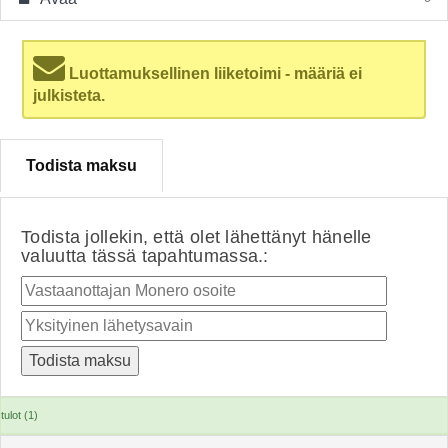
Luottamuksellinen liiketoimi - määriä ei
julkisteta.
Todista maksu
Todista jollekin, että olet lähettänyt hänelle
valuutta tässä tapahtumassa.:
tulot (1)