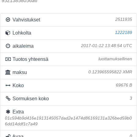
95213858056a6
Vahvistukset
2511935
Lohkolta
1222189
aikaleima
2017-01-12 13:48:54 UTC
Tuotos yhteensä
luottamuksellinen
maksu
0.123965595822 XMR
Koko
69676 B
Sormuksen koko
3
Extra
01c594b9d416e1913145057dad2e1474d86169131a326bed59b0
6dd14ddf1c7a49
Avaa
0