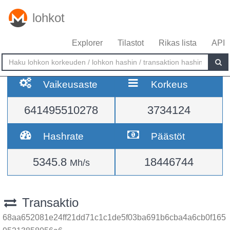
lohkot
Explorer
Tilastot
Rikas lista
API
Vaikeusaste
Korkeus
641495510278
3734124
Hashrate
Päästöt
5345.8
18446744
Mh/s
Transaktio
68aa652081e24ff21dd71c1c1de5f03ba691b6cba4a6cb0f165