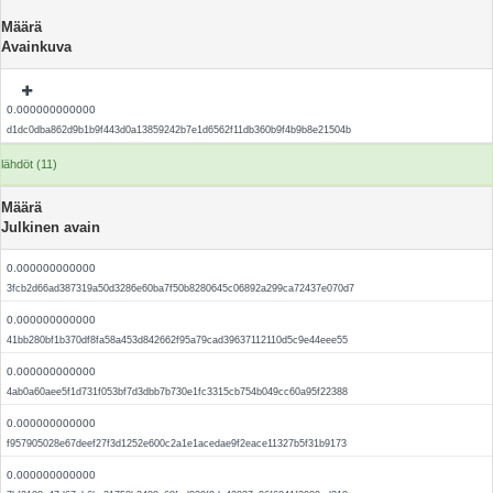
Määrä
Avainkuva
0.000000000000
d1dc0dba862d9b1b9f443d0a13859242b7e1d6562f11db360b9f4b9b8e21504b
lähdöt (11)
Määrä
Julkinen avain
0.000000000000
3fcb2d66ad387319a50d3286e60ba7f50b8280645c06892a299ca72437e070d7
0.000000000000
41bb280bf1b370df8fa58a453d842662f95a79cad39637112110d5c9e44eee55
0.000000000000
4ab0a60aee5f1d731f053bf7d3dbb7b730e1fc3315cb754b049cc60a95f22388
0.000000000000
f957905028e67deef27f3d1252e600c2a1e1acedae9f2eace11327b5f31b9173
0.000000000000