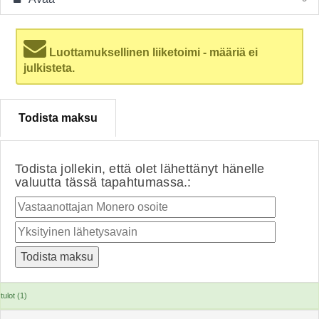
Luottamuksellinen liiketoimi - määriä ei
julkisteta.
Todista maksu
Todista jollekin, että olet lähettänyt hänelle
valuutta tässä tapahtumassa.:
tulot (1)