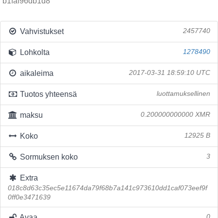
b1faf96db1d8
Vahvistukset
2457740
Lohkolta
1278490
aikaleima
2017-03-31 18:59:10 UTC
Tuotos yhteensä
luottamuksellinen
maksu
0.200000000000 XMR
Koko
12925 B
Sormuksen koko
3
Extra
018c8d63c35ec5e11674da79f68b7a141c973610dd1caf073eef9f
0ff0e3471639
Avaa
0