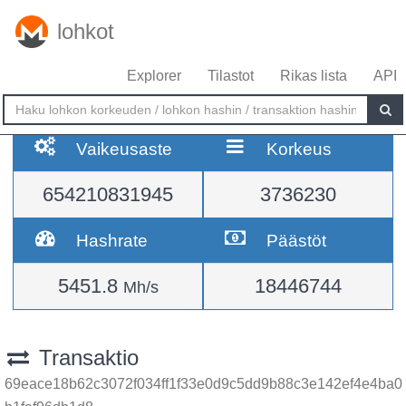
lohkot
Explorer
Tilastot
Rikas lista
API
Vaikeusaste
Korkeus
654210831945
3736230
Hashrate
Päästöt
5451.8
18446744
Mh/s
Transaktio
69eace18b62c3072f034ff1f33e0d9c5dd9b88c3e142ef4e4ba0