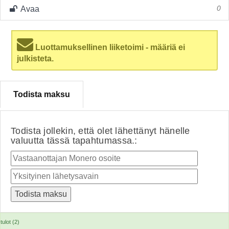
Avaa
0
Luottamuksellinen liiketoimi - määriä ei
julkisteta.
Todista maksu
Todista jollekin, että olet lähettänyt hänelle
valuutta tässä tapahtumassa.:
tulot (2)