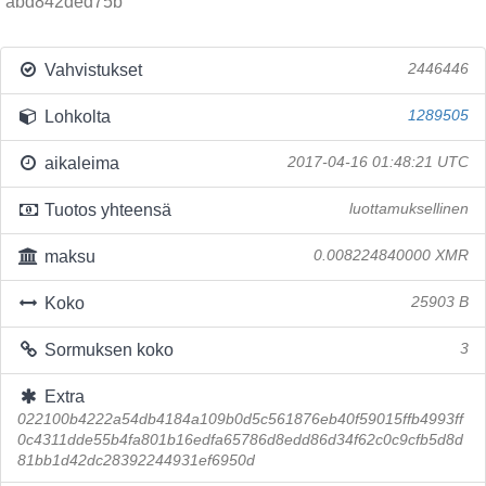
abd842ded75b
Vahvistukset
2446446
Lohkolta
1289505
aikaleima
2017-04-16 01:48:21 UTC
Tuotos yhteensä
luottamuksellinen
maksu
0.008224840000 XMR
Koko
25903 B
Sormuksen koko
3
Extra
022100b4222a54db4184a109b0d5c561876eb40f59015ffb4993ff
0c4311dde55b4fa801b16edfa65786d8edd86d34f62c0c9cfb5d8d
81bb1d42dc28392244931ef6950d