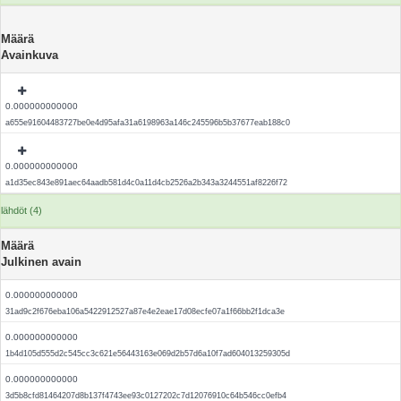
Määrä
Avainkuva
0.000000000000
a655e91604483727be0e4d95afa31a6198963a146c245596b5b37677eab188c0
0.000000000000
a1d35ec843e891aec64aadb581d4c0a11d4cb2526a2b343a3244551af8226f72
lähdöt (4)
Määrä
Julkinen avain
0.000000000000
31ad9c2f676eba106a5422912527a87e4e2eae17d08ecfe07a1f66bb2f1dca3e
0.000000000000
1b4d105d555d2c545cc3c621e56443163e069d2b57d6a10f7ad604013259305d
0.000000000000
3d5b8cfd81464207d8b137f4743ee93c0127202c7d12076910c64b546cc0efb4