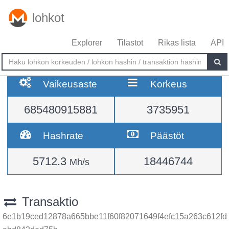
lohkot
Explorer
Tilastot
Rikas lista
API
Vaikeusaste
Korkeus
685480915881
3735951
Hashrate
Päästöt
5712.3
18446744
Mh/s
Transaktio
6e1b19ced12878a665bbe11f60f82071649f4efc15a263c612fd