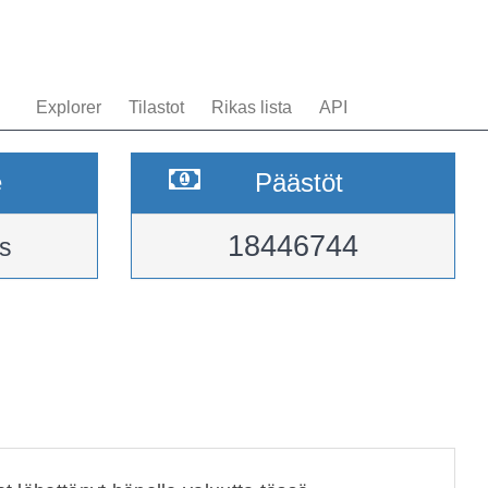
Explorer
Tilastot
Rikas lista
API
e
Päästöt
18446744
s