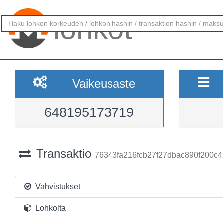
lohkot
Vaikeusaste
648195173719
Transaktio
76343fa216fcb27f27dbac890f200c4
Vahvistukset
Lohkolta