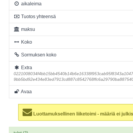
aikaleima
Tuotos yhteensä
maksu
Koko
Sormuksen koko
Extra
0221008034f4bb15bb4540b14b6e16338f953cab95f8343a104
9bb5bd92e434e83ed7913cd887c8542768ffc6a29790ba88754
Avaa
Luottamuksellinen liiketoimi - määriä ei julkis
tulot (2)