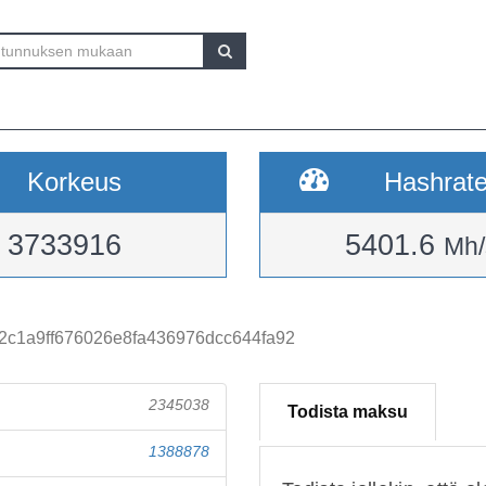
Korkeus
Hashrat
3733916
5401.6
Mh/
2c1a9ff676026e8fa436976dcc644fa92
2345038
Todista maksu
1388878