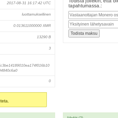
Todista jollekin, että o
2017-08-31 16:17:42 UTC
tapahtumassa.:
luottamuksellinen
0.013611000000 XMR
13290 B
3
7c3be14189010ea174f016b10
04840c6a0
0
teta.
lähdöt (2)