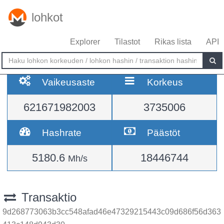
lohkot
Explorer
Tilastot
Rikas lista
API
Vaikeusaste
Korkeus
621671982003
3735006
Hashrate
Päästöt
5180.6
18446744
Mh/s
Transaktio
9d268773063b3cc548afad46e47329215443c09d686f56d363