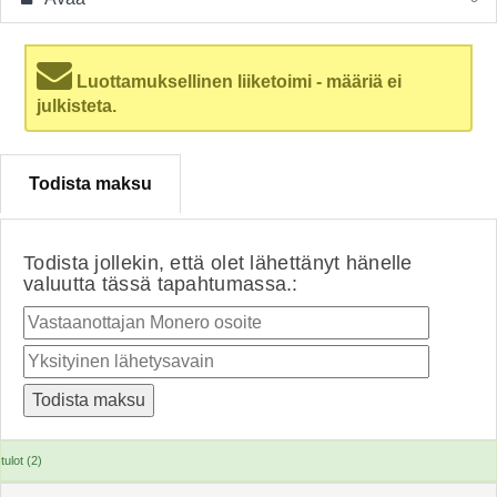
Luottamuksellinen liiketoimi - määriä ei
julkisteta.
Todista maksu
Todista jollekin, että olet lähettänyt hänelle
valuutta tässä tapahtumassa.:
tulot (2)