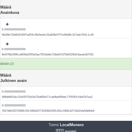
Määrä
Avainkuva
0.000000000000
f4b36b720d916165f7a653c09e5eebc52a638e5757e4fb98c327ade761fc1cd5
0.000000000000
9e5f78b1f89fca6838a5553e5ae70518a6e718a647d75b652fb914aeab3d7531
lähdöt (2)
Määrä
Julkinen avain
0.000000000000
499dd9010ec31fe55701b3e37bd650e77cde9be85fbdc77f5f3f2cf4e67b7ea2
0.000000000000
7627d6e52074069c93c546d2d7732436423f0c831cf469cb2716d1fda5db6de8
Toimii
LocalMonero
🇫🇮 suomi