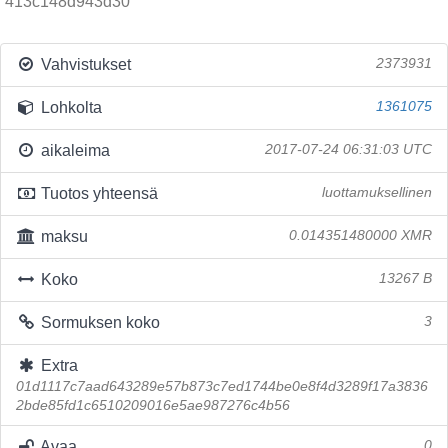
413c148d943d30
Vahvistukset
2373931
Lohkolta
1361075
aikaleima
2017-07-24 06:31:03 UTC
Tuotos yhteensä
luottamuksellinen
maksu
0.014351480000 XMR
Koko
13267 B
Sormuksen koko
3
Extra
01d1117c7aad643289e57b873c7ed1744be0e8f4d3289f17a3836
2bde85fd1c6510209016e5ae987276c4b56
Avaa
0