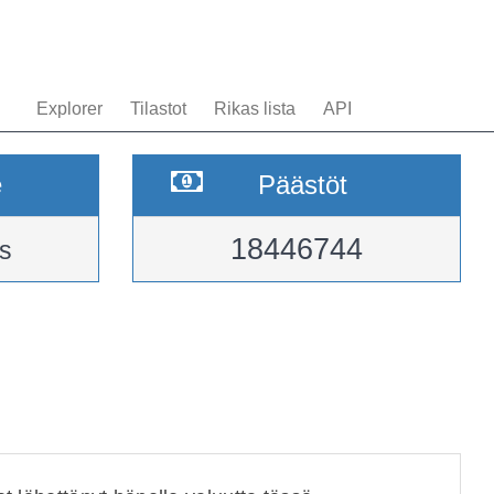
Explorer
Tilastot
Rikas lista
API
e
Päästöt
18446744
s