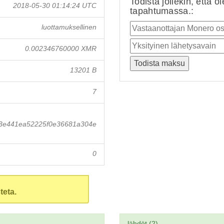
Todista jollekin, että o
2018-05-30 01:14:24 UTC
tapahtumassa.:
luottamuksellinen
0.002346760000 XMR
13201 B
7
3e441ea52225f0e36681a304e
0
teta.
lähdöt (2)