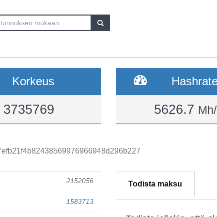
Korkeus
Hashrat
3735769
5626.7
Mh/
7efb21f4b82438569976966948d296b227
2152056
Todista maksu
1583713