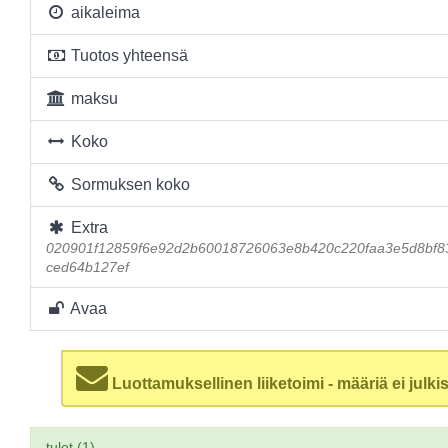
aikaleima
Tuotos yhteensä
maksu
Koko
Sormuksen koko
Extra
020901f12859f6e92d2b60018726063e8b420c220faa3e5d8bf8
ced64b127ef
Avaa
Luottamuksellinen liiketoimi - määriä ei julkis
tulot (1)