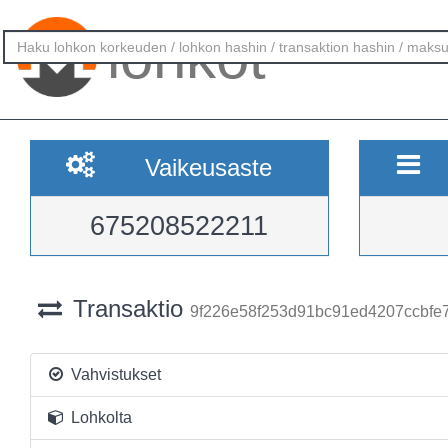
lohkot
Vaikeusaste
675208522211
Transaktio
9f226e58f253d91bc91ed4207ccbfe
Vahvistukset
Lohkolta