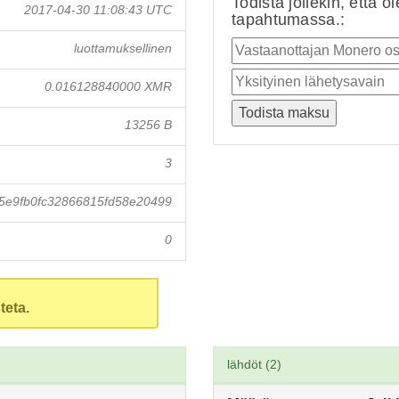
Todista jollekin, että o
2017-04-30 11:08:43 UTC
tapahtumassa.:
luottamuksellinen
0.016128840000 XMR
13256 B
3
5e9fb0fc32866815fd58e20499
0
teta.
lähdöt (2)