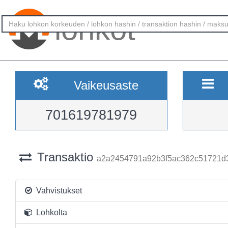
lohkot
Vaikeusaste
701619781979
Transaktio
a2a2454791a92b3f5ac362c51721d
Vahvistukset
Lohkolta