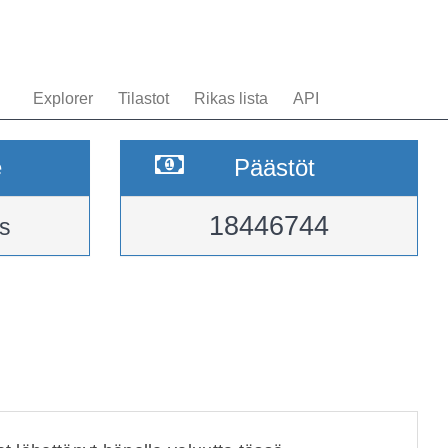
Explorer
Tilastot
Rikas lista
API
e
Päästöt
18446744
s