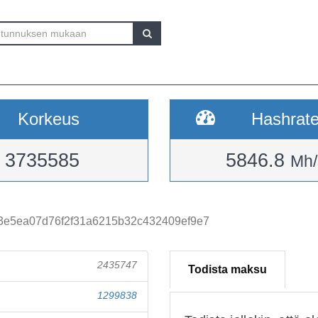
Korkeus
Hashrat
3735585
5846.8
Mh/
3e5ea07d76f2f31a6215b32c432409ef9e7
2435747
Todista maksu
1299838