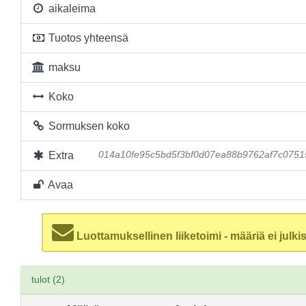
aikaleima
Tuotos yhteensä
maksu
Koko
Sormuksen koko
Extra
014a10fe95c5bd5f3bf0d07ea88b9762af7c0751
Avaa
Luottamuksellinen liiketoimi - määriä ei julkis
tulot (2)