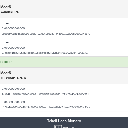
Määrä
Avainkuva
0.000000000000
5b5ee30bd8948a8ecd0fce6f9792fd5c5b558b7743e0e2ea9a03f560c5f45d75
0.000000000000
27a6ad51fca2c9f7b3c6be8f12c9bafacdf2c2a6524ef091f222184429f28307
lähdöt (2)
Määrä
Julkinen avain
0.000000000000
170c417988454ce832c2d54611f8cf095b3b4a0dd57f7f3c65f454f43fdc2351
0.000000000000
c17ba18e833f60e46f27c0b006d626ea1dbeaf69b9a2b9ee135a5f0b609cf1ca
Toimii
LocalMonero
🇫🇮 suomi