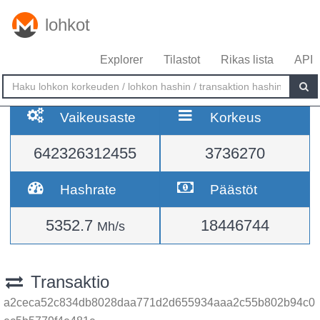
lohkot
Explorer
Tilastot
Rikas lista
API
Vaikeusaste
Korkeus
642326312455
3736270
Hashrate
Päästöt
5352.7
18446744
Mh/s
Transaktio
a2ceca52c834db8028daa771d2d655934aaa2c55b802b94c0