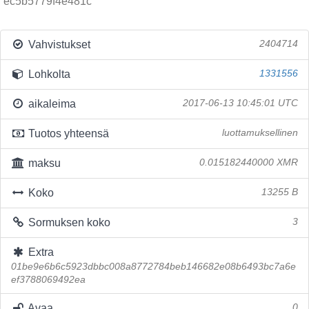
ec5b5779f4e481c
Vahvistukset
2404714
Lohkolta
1331556
aikaleima
2017-06-13 10:45:01 UTC
Tuotos yhteensä
luottamuksellinen
maksu
0.015182440000 XMR
Koko
13255 B
Sormuksen koko
3
Extra
01be9e6b6c5923dbbc008a8772784beb146682e08b6493bc7a6e
ef3788069492ea
Avaa
0