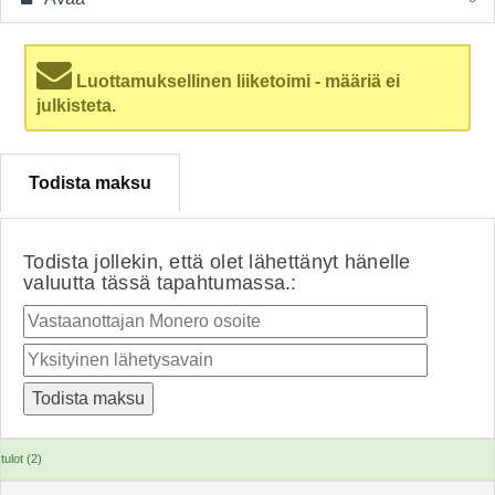
Luottamuksellinen liiketoimi - määriä ei
julkisteta.
Todista maksu
Todista jollekin, että olet lähettänyt hänelle
valuutta tässä tapahtumassa.:
tulot (2)