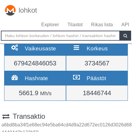
lohkot
Explorer
Tilastot
Rikas lista
API
Vaikeusaste
Korkeus
679424846053
3734567
Hashrate
Päästöt
5661.9
18446744
Mh/s
Transaktio
a6bd8ba34f1e68ec94e5ba64cd4d9a22d672ec0126d3026d68