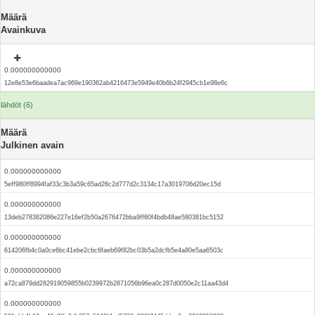
Määrä
Avainkuva
0.000000000000
12e8e53e6baadea7ac969e190362ab4216473e5949e40b6b24f2945cb1e98e6c
lähdöt (6)
Määrä
Julkinen avain
0.000000000000
5eff980ff8994faf33c3b3a59c65ad26c2d777d2c3134c17a3019706d20ec15d
0.000000000000
13deb278382086e227e16ef2b50a2676472bba9ff60f4bdb48ae580381bc5152
0.000000000000
614206fb4c0a0ce6bc41ebe2cbc6faeb69f82bc03b5a2dcfb5e4a80e5aa6503c
0.000000000000
a72ca879dd282919059855b0239972b2871056b96ea0c287d0050e2c11aa43d4
0.000000000000