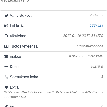
49d2ece59a946
Vahvistukset
2507055
Lohkolta
1227525
aikaleima
2017-01-19 23:52:36 UTC
Tuotos yhteensä
luottamuksellinen
maksu
0.067587521582 XMR
Koko
38279 B
Sormuksen koko
5
Extra
01f29f29d24be0b6c6c7ed556d71db8758e8b9e1c57cd2bbf69539
122c65c348b5
Avaa
0