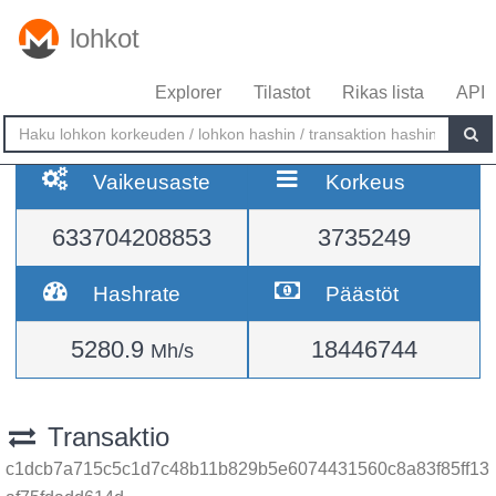
lohkot
Explorer
Tilastot
Rikas lista
API
Vaikeusaste
Korkeus
633704208853
3735249
Hashrate
Päästöt
5280.9
18446744
Mh/s
Transaktio
c1dcb7a715c5c1d7c48b11b829b5e6074431560c8a83f85ff13