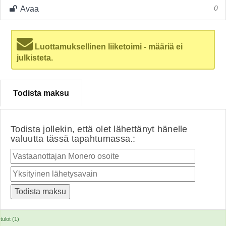
Avaa
0
Luottamuksellinen liiketoimi - määriä ei
julkisteta.
Todista maksu
Todista jollekin, että olet lähettänyt hänelle
valuutta tässä tapahtumassa.:
tulot (1)