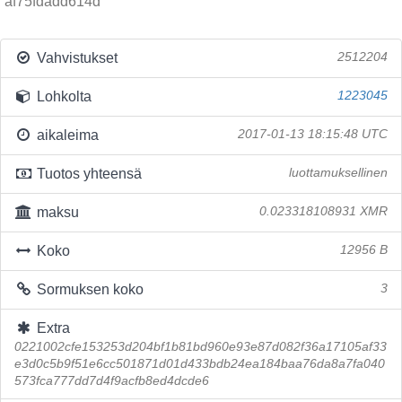
af75fdadd614d
Vahvistukset
2512204
Lohkolta
1223045
aikaleima
2017-01-13 18:15:48 UTC
Tuotos yhteensä
luottamuksellinen
maksu
0.023318108931 XMR
Koko
12956 B
Sormuksen koko
3
Extra
0221002cfe153253d204bf1b81bd960e93e87d082f36a17105af33
e3d0c5b9f51e6cc501871d01d433bdb24ea184baa76da8a7fa040
573fca777dd7d4f9acfb8ed4dcde6