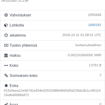
5e1d1dd71c15e
Vahvistukset
2055646
Lohkolta
1680181
aikaleima
2018-10-11 01:08:51 UTC
Tuotos yhteensä
luottamuksellinen
maksu
0.002102660000 XMR
Koko
13791 B
Sormuksen koko
7
Extra
015d3eea12e5b741e554e52932488d4665d5d229da3b1cc95114
15efbd0086b871
Avaa
0