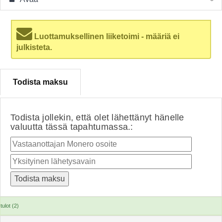
Luottamuksellinen liiketoimi - määriä ei
julkisteta.
Todista maksu
Todista jollekin, että olet lähettänyt hänelle
valuutta tässä tapahtumassa.:
tulot (2)