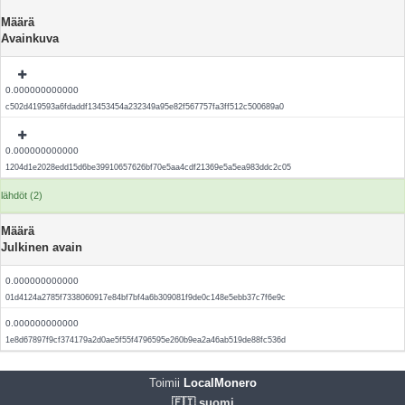
Määrä
Avainkuva
0.000000000000
c502d419593a6fdaddf13453454a232349a95e82f567757fa3ff512c500689a0
0.000000000000
1204d1e2028edd15d6be39910657626bf70e5aa4cdf21369e5a5ea983ddc2c05
lähdöt (2)
Määrä
Julkinen avain
0.000000000000
01d4124a2785f7338060917e84bf7bf4a6b309081f9de0c148e5ebb37c7f6e9c
0.000000000000
1e8d67897f9cf374179a2d0ae5f55f4796595e260b9ea2a46ab519de88fc536d
Toimii
LocalMonero
🇫🇮 suomi