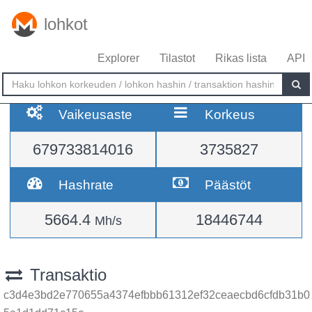
lohkot
Explorer
Tilastot
Rikas lista
API
Vaikeusaste
Korkeus
679733814016
3735827
Hashrate
Päästöt
5664.4
18446744
Mh/s
Transaktio
c3d4e3bd2e770655a4374efbbb61312ef32ceaecbd6cfdb31b0