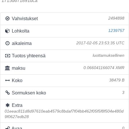
1715d671891dca
Vahvistukset
2494898
Lohkolta
1239757
aikaleima
2017-02-05 23:53:35 UTC
Tuotos yhteensä
luottamuksellinen
maksu
0.066041166074 XMR
Koko
38479 B
Sormuksen koko
3
Extra
01eeac811d8d97610eab4579c8bdaf7f04bb462f05f5f8f504e480d
9f0627edb28
Avaa
0