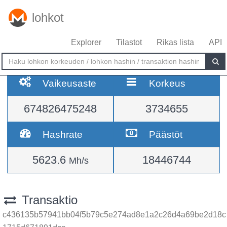
lohkot
Explorer
Tilastot
Rikas lista
API
Vaikeusaste
Korkeus
674826475248
3734655
Hashrate
Päästöt
5623.6
18446744
Mh/s
Transaktio
c436135b57941bb04f5b79c5e274ad8e1a2c26d4a69be2d18c