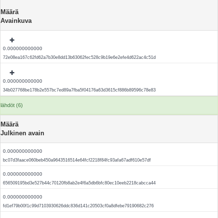
Määrä
Avainkuva
0.000000000000
72e08ea167c62fd62a7b30e8dd13b63062fec528c9b19e6e2efe4d622ac4c51d
0.000000000000
34b027768be178b2e557bc7ed89a7fba5f04176a63d3615cf886b89596c78e83
lähdöt (6)
Määrä
Julkinen avain
0.000000000000
bc07d3faace060beb450a9643516514e64fcf2218f84fc93afa67adf610e57df
0.000000000000
656509195bd3e527b44c70120fb8ab2e4f6a5db6bfc80ec10eeb2218cabcca44
0.000000000000
fd1ef79b00f1c99d7103930626ddc836d141c20503cf0a8dfebe79190682c276