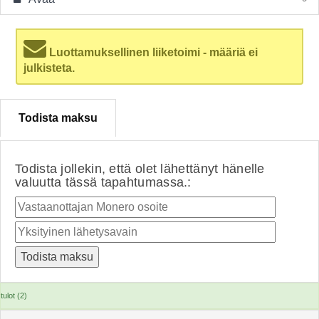
Luottamuksellinen liiketoimi - määriä ei
julkisteta.
Todista maksu
Todista jollekin, että olet lähettänyt hänelle
valuutta tässä tapahtumassa.:
tulot (2)