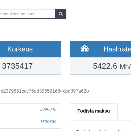
Korkeus
Hashrat
3735417
5422.6
Mh/
7b2379851ccc76dd395591684cbd397a62b
2096048
Todista maksu
1639369