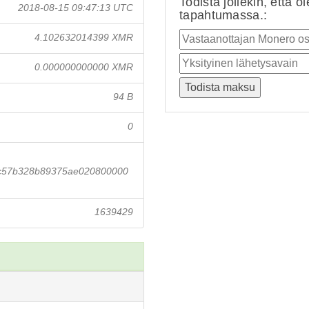
Todista jollekin, että o
2018-08-15 09:47:13 UTC
tapahtumassa.:
4.102632014399 XMR
0.000000000000 XMR
94 B
0
c57b328b89375ae020800000
1639429