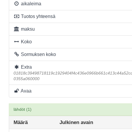
aikaleima
Tuotos yhteensä
maksu
Koko
Sormuksen koko
Extra
01818c39498718119c1929404f4c436e0966b661c413c44a52c
0355a060000
Avaa
lähdöt (1)
Määrä
Julkinen avain