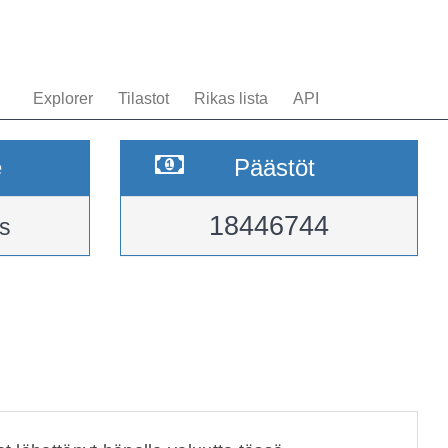
Explorer
Tilastot
Rikas lista
API
e
Päästöt
18446744
s