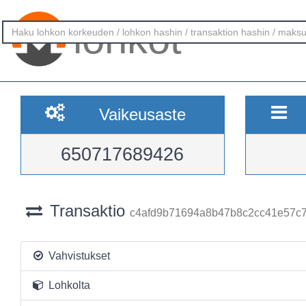
lohkot
Vaikeusaste
650717689426
Transaktio
c4afd9b71694a8b47b8c2cc41e57c
Vahvistukset
Lohkolta