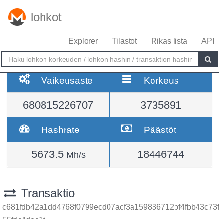
lohkot
Explorer
Tilastot
Rikas lista
API
Vaikeusaste
Korkeus
680815226707
3735891
Hashrate
Päästöt
5673.5
18446744
Mh/s
Transaktio
c681fdb42a1dd4768f0799ecd07acf3a159836712bf4fbb43c73f