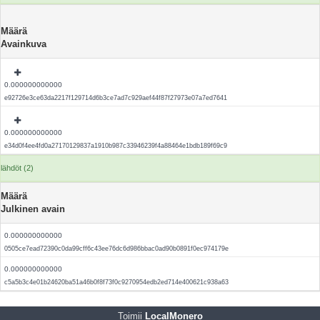
Määrä
Avainkuva
0.000000000000
e92726e3ce63da2217f129714d6b3ce7ad7c929aef44f87f27973e07a7ed7641
0.000000000000
e34d0f4ee4fd0a27170129837a1910b987c33946239f4a88464e1bdb189f69c9
lähdöt (2)
Määrä
Julkinen avain
0.000000000000
0505ce7ead72390c0da99cff6c43ee76dc6d986bbac0ad90b0891f0ec974179e
0.000000000000
c5a5b3c4e01b24620ba51a46b0f8f73f0c9270954edb2ed714e400621c938a63
Toimii
LocalMonero