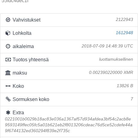
55fdc4dec1f
Vahvistukset
2122943
Lohkolta
1612948
aikaleima
2018-07-09 14:48:39 UTC
Tuotos yhteensä
luottamuksellinen
maksu
0.002390220000 XMR
Koko
13826 B
Sormuksen koko
7
Extra
0221001b0029b18ac83e036a1367af57d934afdea3bf54c2acb8e
9593149ffec05fc5a01b621eb2f8013206cdeac76d5ce52cdefe44a
9f6744132ed360294f839e2f735c