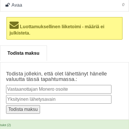
Avaa
0
Luottamuksellinen liiketoimi - määriä ei
julkisteta.
Todista maksu
Todista jollekin, että olet lähettänyt hänelle
valuutta tässä tapahtumassa.:
tulot (2)