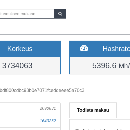
Korkeus
Hashrat
3734063
5396.6
Mh/
bdf800cdbc93b0e7071fceddeeee5a70c3
2090831
Todista maksu
1643232