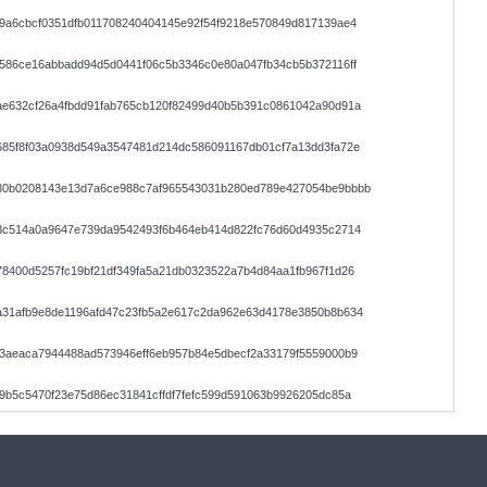
9a6cbcf0351dfb011708240404145e92f54f9218e570849d817139ae4
586ce16abbadd94d5d0441f06c5b3346c0e80a047fb34cb5b372116ff
ae632cf26a4fbdd91fab765cb120f82499d40b5b391c0861042a90d91a
685f8f03a0938d549a3547481d214dc586091167db01cf7a13dd3fa72e
80b0208143e13d7a6ce988c7af965543031b280ed789e427054be9bbbb
63c514a0a9647e739da9542493f6b464eb414d822fc76d60d4935c2714
8400d5257fc19bf21df349fa5a21db0323522a7b4d84aa1fb967f1d26
a31afb9e8de1196afd47c23fb5a2e617c2da962e63d4178e3850b8b634
3aeaca7944488ad573946eff6eb957b84e5dbecf2a33179f5559000b9
9b5c5470f23e75d86ec31841cffdf7fefc599d591063b9926205dc85a