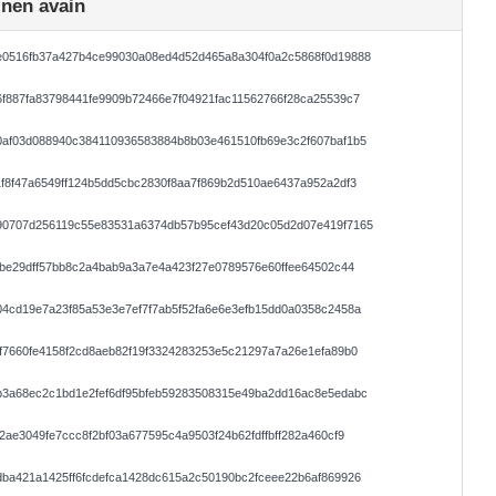
inen avain
e0516fb37a427b4ce99030a08ed4d52d465a8a304f0a2c5868f0d19888
f887fa83798441fe9909b72466e7f04921fac11562766f28ca25539c7
0af03d088940c384110936583884b8b03e461510fb69e3c2f607baf1b5
f8f47a6549ff124b5dd5cbc2830f8aa7f869b2d510ae6437a952a2df3
90707d256119c55e83531a6374db57b95cef43d20c05d2d07e419f7165
8be29dff57bb8c2a4bab9a3a7e4a423f27e0789576e60ffee64502c44
4cd19e7a23f85a53e3e7ef7f7ab5f52fa6e6e3efb15dd0a0358c2458a
f7660fe4158f2cd8aeb82f19f3324283253e5c21297a7a26e1efa89b0
b3a68ec2c1bd1e2fef6df95bfeb59283508315e49ba2dd16ac8e5edabc
2ae3049fe7ccc8f2bf03a677595c4a9503f24b62fdffbff282a460cf9
ba421a1425ff6fcdefca1428dc615a2c50190bc2fceee22b6af869926