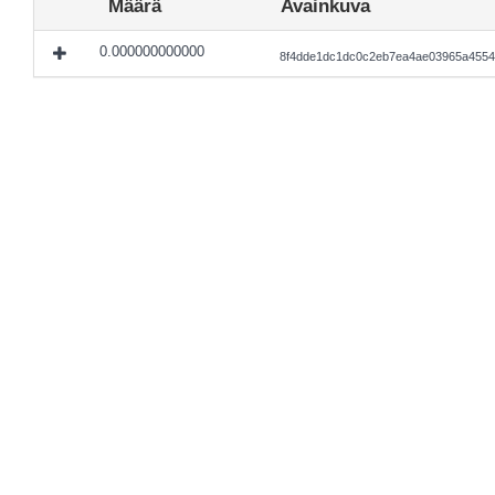
Määrä
Avainkuva
0.000000000000
8f4dde1dc1dc0c2eb7ea4ae03965a4554