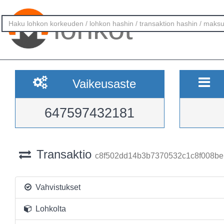
lohkot
Vaikeusaste
647597432181
Transaktio
c8f502dd14b3b7370532c1c8f008be
Vahvistukset
Lohkolta