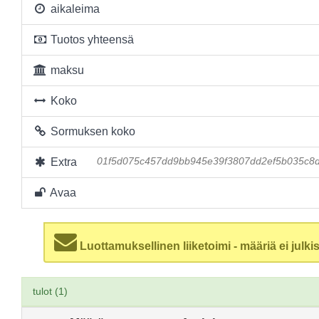
aikaleima
Tuotos yhteensä
maksu
Koko
Sormuksen koko
Extra
01f5d075c457dd9bb945e39f3807dd2ef5b035c8
Avaa
Luottamuksellinen liiketoimi - määriä ei julkis
tulot (1)