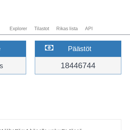
Explorer
Tilastot
Rikas lista
API
e
Päästöt
18446744
s