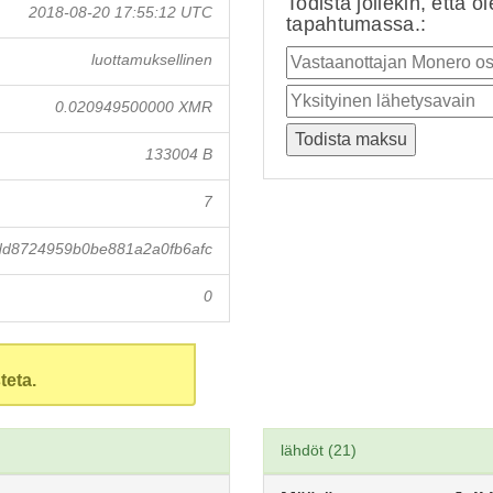
Todista jollekin, että o
2018-08-20 17:55:12 UTC
tapahtumassa.:
luottamuksellinen
0.020949500000 XMR
133004 B
7
dd8724959b0be881a2a0fb6afc
0
teta.
lähdöt (21)