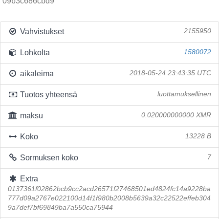
09b3c686cbd9
Vahvistukset
2155950
Lohkolta
1580072
aikaleima
2018-05-24 23:43:35 UTC
Tuotos yhteensä
luottamuksellinen
maksu
0.020000000000 XMR
Koko
13228 B
Sormuksen koko
7
Extra
0137361f02862bcb9cc2acd26571f27468501ed4824fc14a9228ba
777d09a2767e022100d14f1f980b2008b5639a32c22522effeb304
9a7def7bf69849ba7a550ca75944