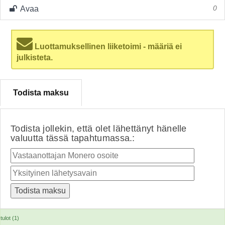
Avaa
0
Luottamuksellinen liiketoimi - määriä ei
julkisteta.
Todista maksu
Todista jollekin, että olet lähettänyt hänelle
valuutta tässä tapahtumassa.:
tulot (1)