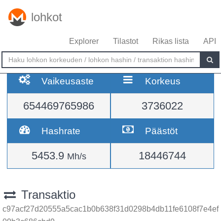
lohkot
Explorer
Tilastot
Rikas lista
API
Vaikeusaste
Korkeus
654469765986
3736022
Hashrate
Päästöt
5453.9
18446744
Mh/s
Transaktio
c97acf27d20555a5cac1b0b638f31d0298b4db11fe6108f7e4ef