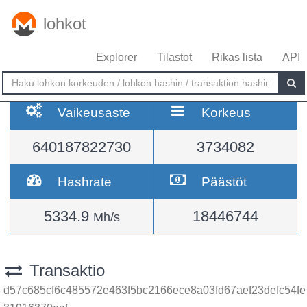
lohkot
Explorer
Tilastot
Rikas lista
API
Vaikeusaste
Korkeus
640187822730
3734082
Hashrate
Päästöt
5334.9
18446744
Mh/s
Transaktio
d57c685cf6c485572e463f5bc2166ece8a03fd67aef23defc54fe