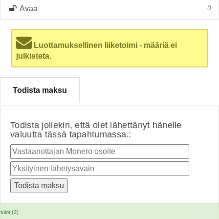
Avaa
0
Luottamuksellinen liiketoimi - määriä ei
julkisteta.
Todista maksu
Todista jollekin, että olet lähettänyt hänelle
valuutta tässä tapahtumassa.:
tulot (2)