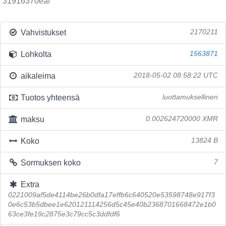
31916370eaf
Vahvistukset
2170211
Lohkolta
1563871
aikaleima
2018-05-02 08:58:22 UTC
Tuotos yhteensä
luottamuksellinen
maksu
0.002624720000 XMR
Koko
13824 B
Sormuksen koko
7
Extra
0221009af5de4114be26b0dfa17effb6c640520e53598748e917f3
0e6c53b5dbee1e620121114256d5c45e40b2368701668472e1b0
63ce3fe19c2875e3c79cc5c3ddfdf6