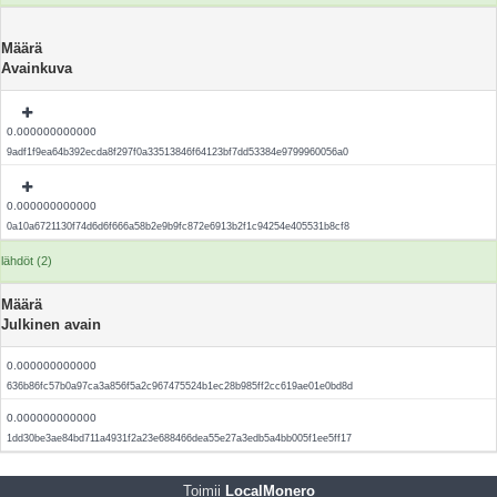
Määrä
Avainkuva
0.000000000000
9adf1f9ea64b392ecda8f297f0a33513846f64123bf7dd53384e9799960056a0
0.000000000000
0a10a6721130f74d6d6f666a58b2e9b9fc872e6913b2f1c94254e405531b8cf8
lähdöt (2)
Määrä
Julkinen avain
0.000000000000
636b86fc57b0a97ca3a856f5a2c967475524b1ec28b985ff2cc619ae01e0bd8d
0.000000000000
1dd30be3ae84bd711a4931f2a23e688466dea55e27a3edb5a4bb005f1ee5ff17
Toimii
LocalMonero