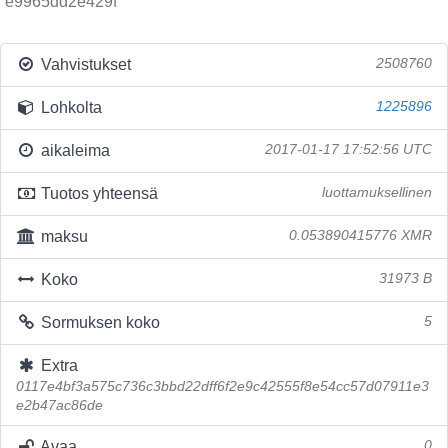
e9965dd2e429f
Vahvistukset
2508760
Lohkolta
1225896
aikaleima
2017-01-17 17:52:56 UTC
Tuotos yhteensä
luottamuksellinen
maksu
0.053890415776 XMR
Koko
31973 B
Sormuksen koko
5
Extra
0117e4bf3a575c736c3bbd22dff6f2e9c42555f8e54cc57d07911e3
e2b47ac86de
Avaa
0