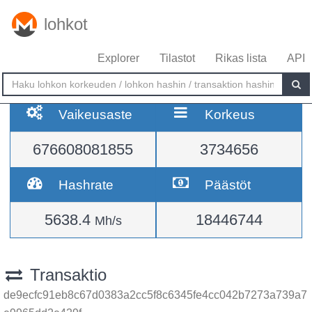
lohkot
Explorer
Tilastot
Rikas lista
API
Vaikeusaste
Korkeus
676608081855
3734656
Hashrate
Päästöt
5638.4
18446744
Mh/s
Transaktio
de9ecfc91eb8c67d0383a2cc5f8c6345fe4cc042b7273a739a7