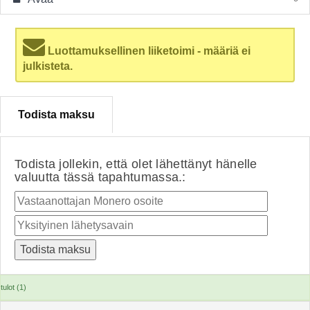
Luottamuksellinen liiketoimi - määriä ei
julkisteta.
Todista maksu
Todista jollekin, että olet lähettänyt hänelle
valuutta tässä tapahtumassa.:
tulot (1)