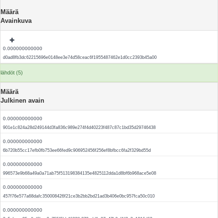
Määrä
Avainkuva
0.000000000000
d0ad8fb3dc62215696e0148ee3e74d58ceac6f1955487462e1d0cc2393b45a00
lähdöt (5)
Määrä
Julkinen avain
0.000000000000
901e1c824a28d249144d3fa836c989e274f4d40223f487c87c1bd35d29746438
0.000000000000
6b720b55cc17efb0fb753ee66fed9c906952456f256ef8bfbcc6fa2f329bd55d
0.000000000000
996573e9b68a49a0a71ab75f513198384135e4825112dda1d8bf6b968ace5e08
0.000000000000
457f76e577a68dafc350008426f21ce3b2bb2bd21ad3b406e0bc957fca50c010
0.000000000000