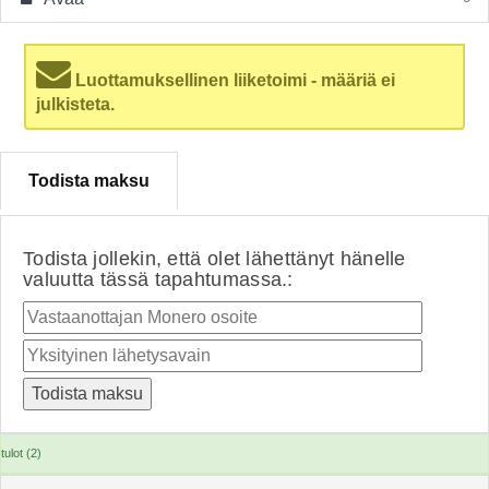
Luottamuksellinen liiketoimi - määriä ei
julkisteta.
Todista maksu
Todista jollekin, että olet lähettänyt hänelle
valuutta tässä tapahtumassa.:
tulot (2)