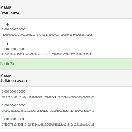
Määrä
Avainkuva
0.000000000000
f10569ae5eb1feb610b9f215725d56c175695fc0f7c9bb94b9446068a7f729c8
0.000000000000
725d0a6cde20628ef64e5fe5eaa1d8daa1b77655d1a773f8776a7d3e1953fff1
lähdöt (3)
Määrä
Julkinen avain
0.000000000000
e00cae770bf1f6778073a5b3684692bf6aae2417e2be132aade42070cb3c69e6
0.000000000000
0e06b35f12cbba7121d270e71889e1257bf16b39c53929f813f69e40246bc64a
0.000000000000
67190778b5f82918236df2084add822f556e636b92ae91346cd291e9ec9ac4a3