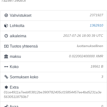
7a28e759d85f
Vahvistukset
2371927
Lohkolta
1362910
aikaleima
2017-07-26 18:00:39 UTC
Tuotos yhteensä
luottamuksellinen
maksu
0.022002400000 XMR
Koko
19561 B
Sormuksen koko
3
Extra
01ce4911a7eebf03812be390f782405cf15854457ee4bd5231a3e
56305118750b7
Avaa
0