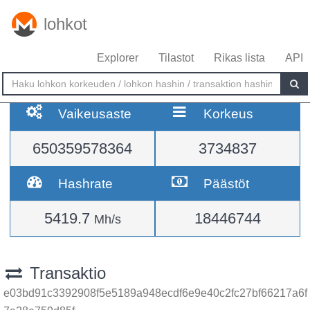
lohkot
Explorer
Tilastot
Rikas lista
API
Vaikeusaste
Korkeus
650359578364
3734837
Hashrate
Päästöt
5419.7
18446744
Mh/s
Transaktio
e03bd91c3392908f5e5189a948ecdf6e9e40c2fc27bf66217a6f