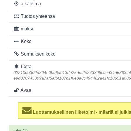
aikaleima
Tuotos yhteensä
maksu
Koko
Sormuksen koko
Extra
022100a302d304e0b96a913de25def2e243308c9cd34d6863fa
e9d870745009a7af5afbf187b1f6e0a8c494482a41fc10651a80
Avaa
Luottamuksellinen liiketoimi - määriä ei julkis
tulot (1)