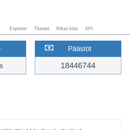
Explorer
Tilastot
Rikas lista
API
e
Päästöt
18446744
s