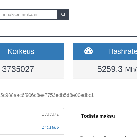
Korkeus
Hashrat
3735027
5259.3
Mh/
5c988aac6f906c3ee7753edb5d3e00edbc1
2333371
Todista maksu
1401656