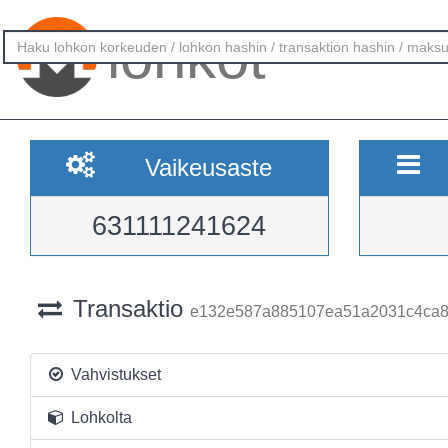
lohkot
Vaikeusaste
631111241624
Transaktio
e132e587a885107ea51a2031c4ca8
Vahvistukset
Lohkolta