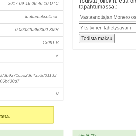
Todista jollekin, että o
2017-09-18 08:46:10 UTC
tapahtumassa.:
luottamuksellinen
0.003320850000 XMR
13091 B
5
b83b9271c5e2364352d01133
606b430d7
0
teta.
lähdöt (2)