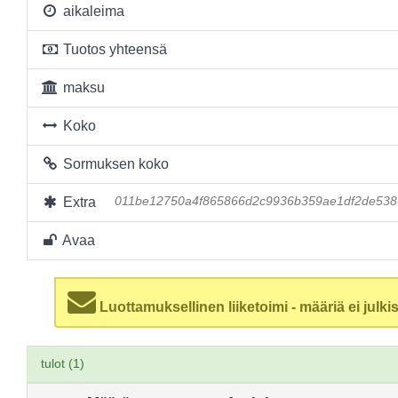
aikaleima
Tuotos yhteensä
maksu
Koko
Sormuksen koko
Extra
011be12750a4f865866d2c9936b359ae1df2de538
Avaa
Luottamuksellinen liiketoimi - määriä ei julkis
tulot (1)