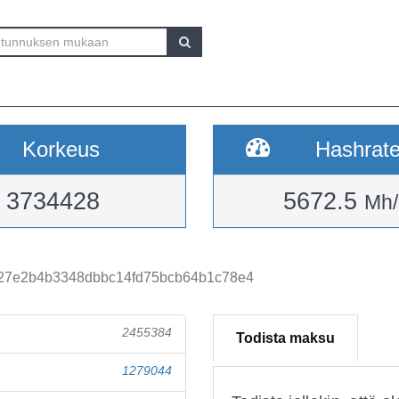
Korkeus
Hashrat
3734428
5672.5
Mh/
327e2b4b3348dbbc14fd75bcb64b1c78e4
2455384
Todista maksu
1279044