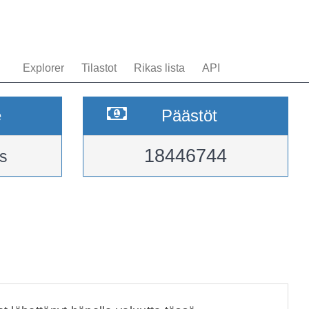
Explorer
Tilastot
Rikas lista
API
e
Päästöt
18446744
s