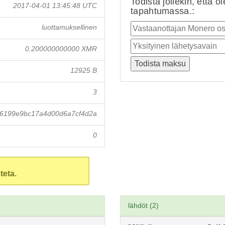
Todista jollekin, että o
2017-04-01 13:45:48 UTC
tapahtumassa.:
luottamuksellinen
0.200000000000 XMR
12925 B
3
6199e9bc17a4d00d6a7cf4d2a
0
teta.
lähdöt (2)