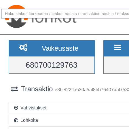
lohkot
Vaikeusaste
680700129763
Transaktio
e3bef22ffa530a5af8bb76407aaf75
Vahvistukset
Lohkolta