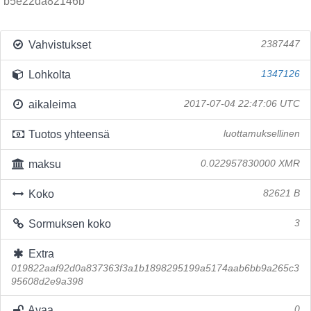
b5e22da82146b
Vahvistukset
2387447
Lohkolta
1347126
aikaleima
2017-07-04 22:47:06 UTC
Tuotos yhteensä
luottamuksellinen
maksu
0.022957830000 XMR
Koko
82621 B
Sormuksen koko
3
Extra
019822aaf92d0a837363f3a1b1898295199a5174aab6bb9a265c3
95608d2e9a398
Avaa
0