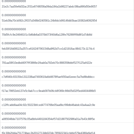
0.000000000000
21e2c7aa50e6d32ac2f31e8748058a09da184a1b98227abdc08ba990d50e9057
0.000000000000
51eb39a70cb092c2f037a548b0240581c24b6dcb99146db5bae19382d4092954
0.000000000000
70d5fcfc9e246461f1c0d6db6a0370b073f40d6a128fe76286fff8d8f1d7db8d
0.000000000000
feb30f16d08115a357ce61624f7901548a9f62d7ce1d21916ac884173c1174c4
0.000000000000
791aa58f10edbd40f7fff3866e1fbab0a792eb70c888359bbbf527f125af422e
0.000000000000
c7df940c83150e1311338ad7493619a6d4678ffaef450ad1eeec5a7bd9bdbbcc
0.000000000000
f17ac78652eb137e5c9ab7ccc9eab097b06cb8f369c66b05d32f5ed4404486b5
0.000000000000
c12ffcabb8aa04c92c50223bfced4774768e05aa6bcf99db46abdc43a4aa2c9e
0.000000000000
a065048de7107576c05a6bfe4491184354ef57d2188750298fa01a7b43c88f5e
0.000000000000
f0c30b2fd4a751774bec2b20127134b0234c785922341cbbfe579e4380e6ef14