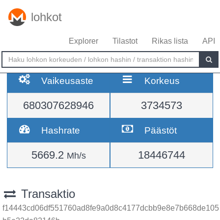
lohkot
Explorer
Tilastot
Rikas lista
API
Vaikeusaste
Korkeus
680307628946
3734573
Hashrate
Päästöt
5669.2
18446744
Mh/s
Transaktio
f14443cd06df551760ad8fe9a0d8c4177dcbb9e8e7b668de105