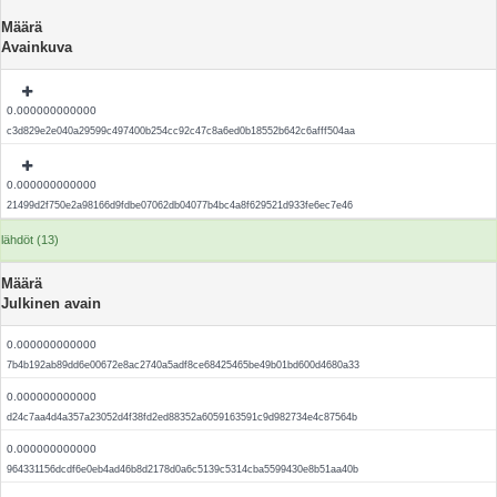
Määrä
Avainkuva
0.000000000000
c3d829e2e040a29599c497400b254cc92c47c8a6ed0b18552b642c6afff504aa
0.000000000000
21499d2f750e2a98166d9fdbe07062db04077b4bc4a8f629521d933fe6ec7e46
lähdöt (13)
Määrä
Julkinen avain
0.000000000000
7b4b192ab89dd6e00672e8ac2740a5adf8ce68425465be49b01bd600d4680a33
0.000000000000
d24c7aa4d4a357a23052d4f38fd2ed88352a6059163591c9d982734e4c87564b
0.000000000000
964331156dcdf6e0eb4ad46b8d2178d0a6c5139c5314cba5599430e8b51aa40b