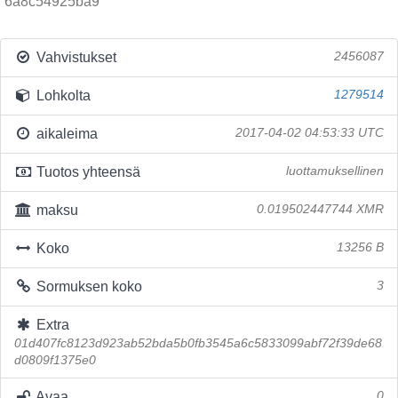
6a8c54925ba9
Vahvistukset
2456087
Lohkolta
1279514
aikaleima
2017-04-02 04:53:33 UTC
Tuotos yhteensä
luottamuksellinen
maksu
0.019502447744 XMR
Koko
13256 B
Sormuksen koko
3
Extra
01d407fc8123d923ab52bda5b0fb3545a6c5833099abf72f39de68
d0809f1375e0
Avaa
0