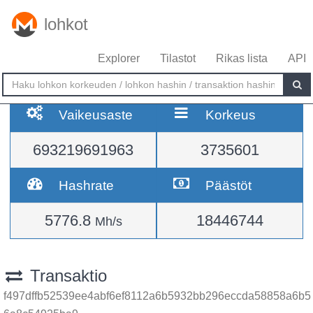
lohkot
Explorer
Tilastot
Rikas lista
API
Vaikeusaste
Korkeus
693219691963
3735601
Hashrate
Päästöt
5776.8
18446744
Mh/s
Transaktio
f497dffb52539ee4abf6ef8112a6b5932bb296eccda58858a6b5