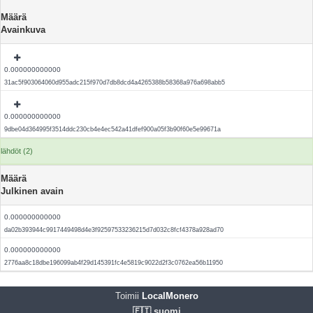
Määrä
Avainkuva
0.000000000000
31ac5f903064060d955adc215f970d7db8dcd4a4265388b58368a976a698abb5
0.000000000000
9dbe04d364995f3514ddc230cb4e4ec542a41dfef900a05f3b90f60e5e99671a
lähdöt (2)
Määrä
Julkinen avain
0.000000000000
da02b393944c9917449498d4e3f92597533236215d7d032c8fcf4378a928ad70
0.000000000000
2776aa8c18dbe196099ab4f29d145391fc4e5819c9022d2f3c0762ea56b11950
Toimii
LocalMonero
🇫🇮 suomi