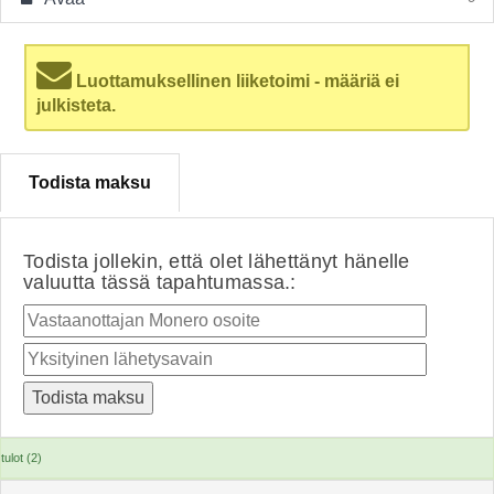
Luottamuksellinen liiketoimi - määriä ei
julkisteta.
Todista maksu
Todista jollekin, että olet lähettänyt hänelle
valuutta tässä tapahtumassa.:
tulot (2)