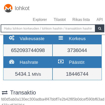
lohkot
Explorer
Tilastot
Rikas lista
API
Vaikeusaste
Korkeus
652093744098
3736044
Hashrate
Päästöt
5434.1
18446744
Mh/s
Transaktio
fd0d5ab0a130ec300adba4f47bbff7e2b42f85b0dcef590bf63ad