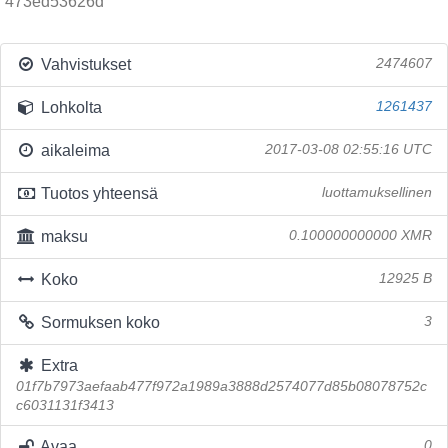
473ed53626d
Vahvistukset
2474607
Lohkolta
1261437
aikaleima
2017-03-08 02:55:16 UTC
Tuotos yhteensä
luottamuksellinen
maksu
0.100000000000 XMR
Koko
12925 B
Sormuksen koko
3
Extra
01f7b7973aefaab477f972a1989a3888d2574077d85b08078752c
c6031131f3413
Avaa
0