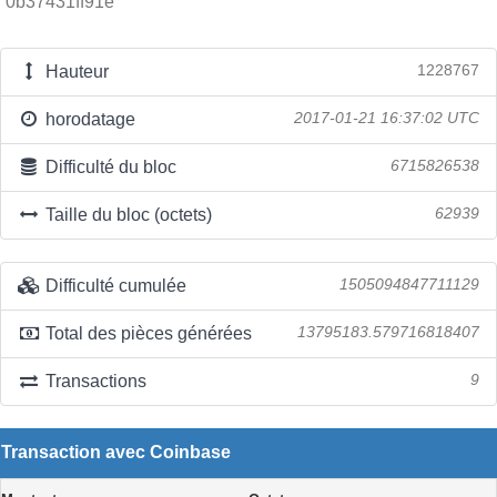
0b37431ff91e
Hauteur
1228767
horodatage
2017-01-21 16:37:02 UTC
Difficulté du bloc
6715826538
Taille du bloc (octets)
62939
Difficulté cumulée
1505094847711129
Total des pièces générées
13795183.579716818407
Transactions
9
Transaction avec Coinbase