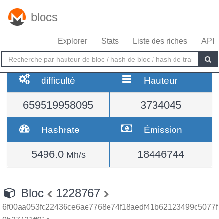
blocs
Explorer
Stats
Liste des riches
API
difficulté
Hauteur
659519958095
3734045
Hashrate
Émission
5496.0
18446744
Mh/s
Bloc
1228767
6f00aa053fc22436ce6ae7768e74f18aedf41b62123499c5077f