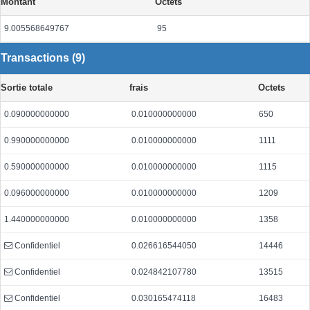
Montant
Octets
9.005568649767
95
Transactions (9)
Sortie totale
frais
Octets
0.090000000000
0.010000000000
650
0.990000000000
0.010000000000
1111
0.590000000000
0.010000000000
1115
0.096000000000
0.010000000000
1209
1.440000000000
0.010000000000
1358
Confidentiel
0.026616544050
14446
Confidentiel
0.024842107780
13515
Confidentiel
0.030165474118
16483