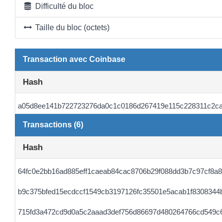
Difficulté du bloc
Taille du bloc (octets)
Transaction avec Coinbase
Hash
a05d8ee141b722723276da0c1c0186d267419e115c228311c2c
Transactions (6)
Hash
64fc0e2bb16ad885eff1caeab84cac8706b29f088dd3b7c97cf8a
b9c375bfed15ecdccf1549cb3197126fc35501e5acab1f8308344
715fd3a472cd9d0a5c2aaad3def756d86697d480264766cd549c