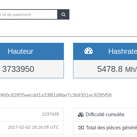
Hauteur
Hashrat
3733950
5478.8
Mh/
c900c82855eecdd1a33f81d9be7c3b9351ec9285f58
1237439
Difficulté cumulée
2017-02-02 18:26:05 UTC
Total des pièces génér