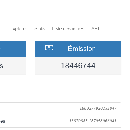
Explorer
Stats
Liste des riches
API
e
Émission
18446744
s
1559277920231847
ées
13870883.187958966941