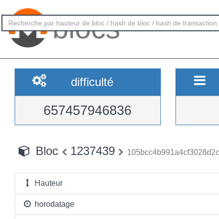
blocs
difficulté
657457946836
Bloc
1237439
105bcc4b991a4cf3028d2
Hauteur
horodatage