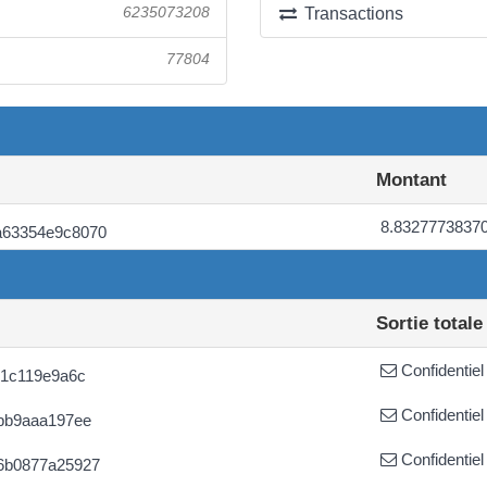
6235073208
Transactions
77804
Montant
8.8327773837
a63354e9c8070
Sortie totale
Confidentiel
81c119e9a6c
Confidentiel
bb9aaa197ee
Confidentiel
6b0877a25927