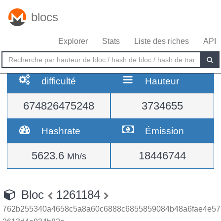
blocs
Explorer
Stats
Liste des riches
API
difficulté
Hauteur
674826475248
3734655
Hashrate
Émission
5623.6
18446744
Mh/s
Bloc
1261184
762b255340a4658c5a8a60c6888c6855859084b48a6fae4e57