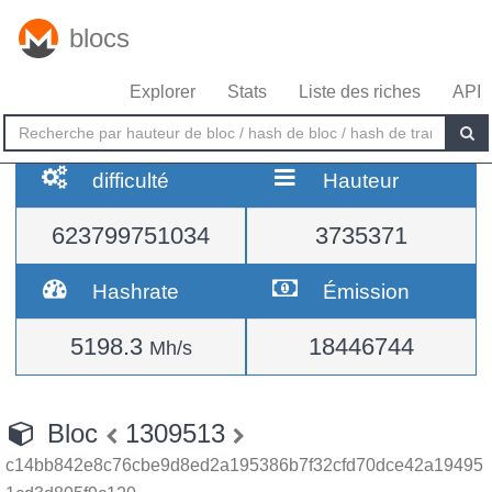
blocs
Explorer
Stats
Liste des riches
API
difficulté
Hauteur
623799751034
3735371
Hashrate
Émission
5198.3
18446744
Mh/s
Bloc
1309513
c14bb842e8c76cbe9d8ed2a195386b7f32cfd70dce42a19495