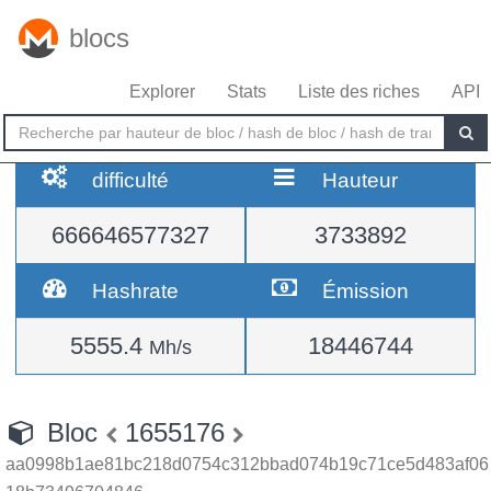
blocs
Explorer
Stats
Liste des riches
API
difficulté
Hauteur
666646577327
3733892
Hashrate
Émission
5555.4
18446744
Mh/s
Bloc
1655176
aa0998b1ae81bc218d0754c312bbad074b19c71ce5d483af06