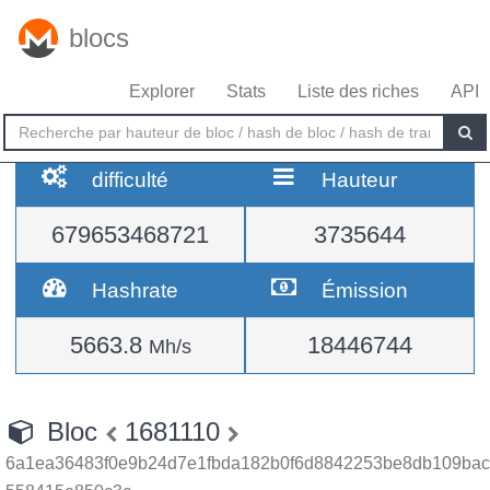
blocs
Explorer
Stats
Liste des riches
API
difficulté
Hauteur
679653468721
3735644
Hashrate
Émission
5663.8
18446744
Mh/s
Bloc
1681110
6a1ea36483f0e9b24d7e1fbda182b0f6d8842253be8db109bac