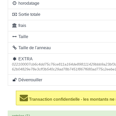
horodatage
Sortie totale
frais
Taille
Taille de l'anneau
EXTRA
022100007cb6c4dd75c76ce811a164de898111429bbb9a23bf3c
62b04829e78e3cff3b540c29ad78b7451f867f680ad775c2eebe
Déverrouiller
Transaction confidentielle - les montants ne
entrées (1)