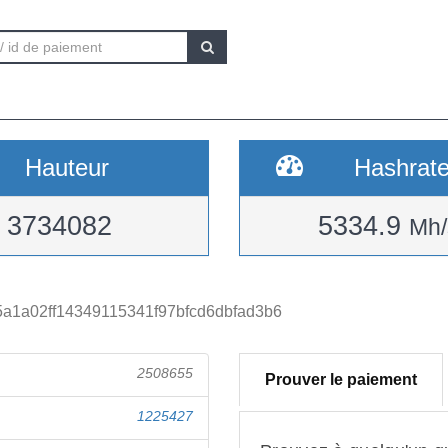
Hauteur
Hashrat
3734082
5334.9
Mh/
5a1a02ff14349115341f97bfcd6dbfad3b6
2508655
Prouver le paiement
1225427