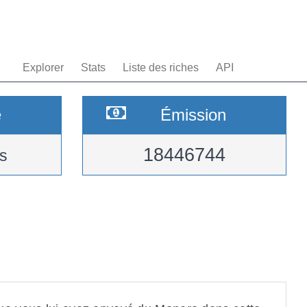
Explorer
Stats
Liste des riches
API
e
Émission
18446744
s