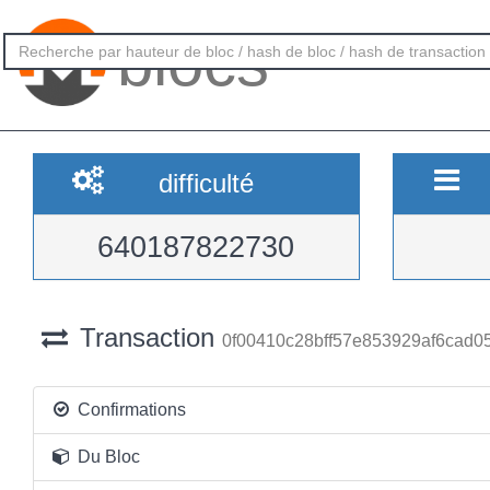
blocs
difficulté
640187822730
Transaction
0f00410c28bff57e853929af6cad0
Confirmations
Du Bloc