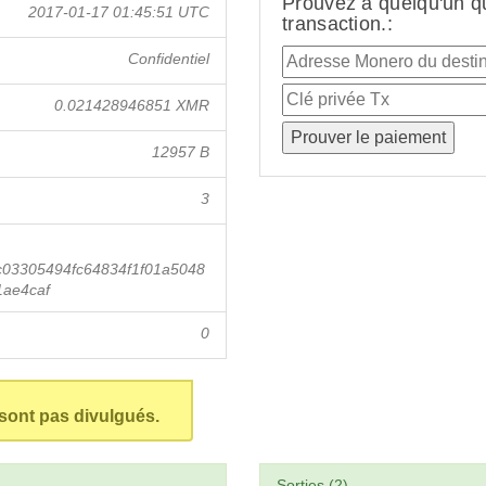
Prouvez à quelqu'un q
2017-01-17 01:45:51 UTC
transaction.:
Confidentiel
0.021428946851 XMR
12957 B
3
03305494fc64834f1f01a5048
1ae4caf
0
 sont pas divulgués.
Sorties (2)