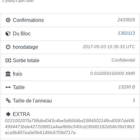
75f6f07a9764f
Confirmations
2433829
Du Bloc
1302113
horodatage
2017-05-03 15:35:33 UTC
Sortie totale
Confidentiel
frais
0.016059160000 XMR
Taille
13290 B
Taille de l'anneau
3
EXTRA
022100207fa798db4043c4be5d6664bd1984502149cd0087dd4f6
4994473bde427209801a4aaf66bc540cd190df2182d54b39d19b3
eca9b497eafa0fe614fdc6709d717a