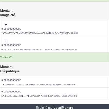
Montant
Image clé
0.000000000000
2a57ae7537af77de92fb9079306f6ebeec671cb042d9c0a1478623023c59c63d
0.000000000000
6169220273bbfc719bf68b8eb60df561bc8f25a6b8abe5fbd757ec92b5e414ae
Sorties (2)
Montant
Clé publique
0.000000000000
789110bb4cf71f1aec04c482e889c7141b22b701294ada6bf97f71ba64a78ff4
0.000000000000
57cf97a95ea8a6c5345772484077ba87f72a2dc1787cb29f51e704d0a95d9f56
Exploité par
LocalMonero