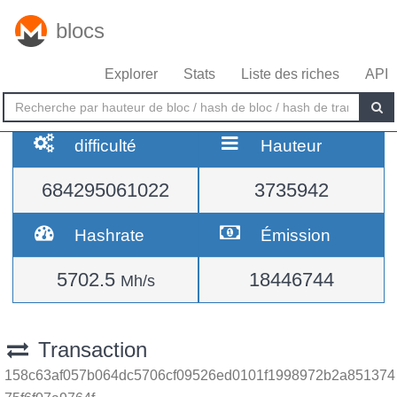
blocs
Explorer
Stats
Liste des riches
API
difficulté
Hauteur
684295061022
3735942
Hashrate
Émission
5702.5
18446744
Mh/s
Transaction
158c63af057b064dc5706cf09526ed0101f1998972b2a851374