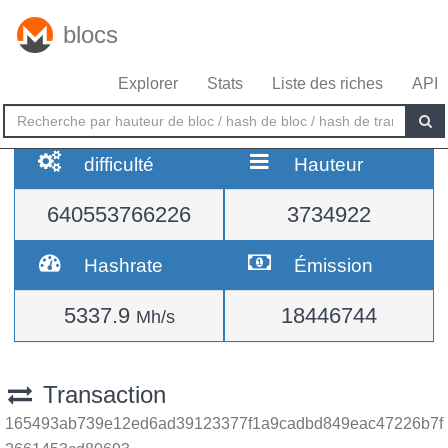
blocs
Explorer
Stats
Liste des riches
API
difficulté
Hauteur
640553766226
3734922
Hashrate
Émission
5337.9
18446744
Mh/s
Transaction
165493ab739e12ed6ad39123377f1a9cadbd849eac47226b7f