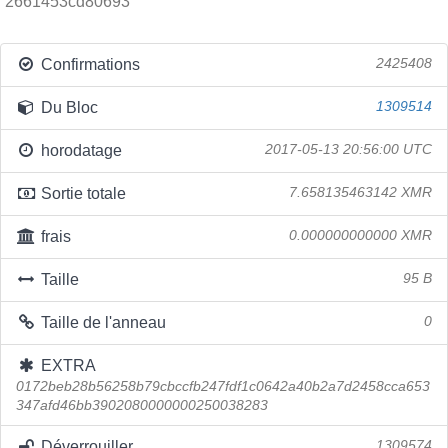
2661453cd80693
Confirmations
2425408
Du Bloc
1309514
horodatage
2017-05-13 20:56:00 UTC
Sortie totale
7.658135463142 XMR
frais
0.000000000000 XMR
Taille
95 B
Taille de l'anneau
0
EXTRA
0172beb28b56258b79cbccfb247fdf1c0642a40b2a7d2458cca653
347afd46bb3902080000000250038283
Déverrouiller
1309574