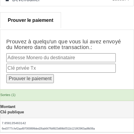
Prouver le paiement
Prouvez à quelqu'un que vous lui avez envoyé
du Monero dans cette transaction.:
Sorties (1)
Montant
Clé publique
7.658135463142
6ed3777cfef2aa497000899ded26ab647fb8923d69b0511b1216f2963ad9b56a