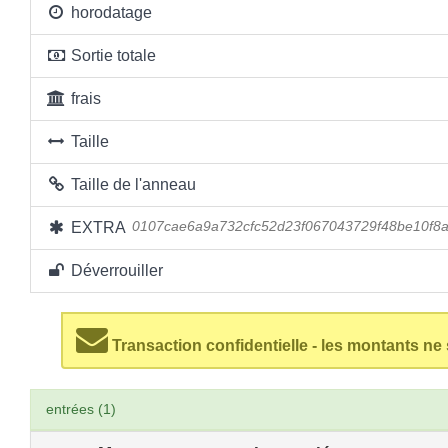
horodatage
Sortie totale
frais
Taille
Taille de l'anneau
EXTRA
0107cae6a9a732cfc52d23f067043729f48be10f
Déverrouiller
Transaction confidentielle - les montants ne
entrées (1)