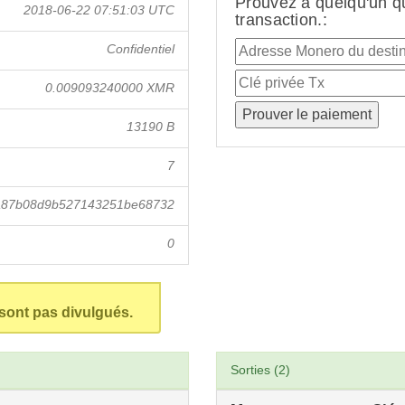
Prouvez à quelqu'un q
2018-06-22 07:51:03 UTC
transaction.:
Confidentiel
0.009093240000 XMR
13190 B
7
8a87b08d9b527143251be68732
0
 sont pas divulgués.
Sorties (2)