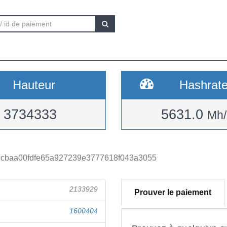
Hauteur
Hashrat
3734333
5631.0
Mh/
cbaa00fdfe65a927239e3777618f043a3055
2133929
Prouver le paiement
1600404