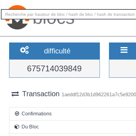
blocs
difficulté
675714039849
Transaction
1aeddf12d3b1d962261a7c5e9200
Confirmations
Du Bloc