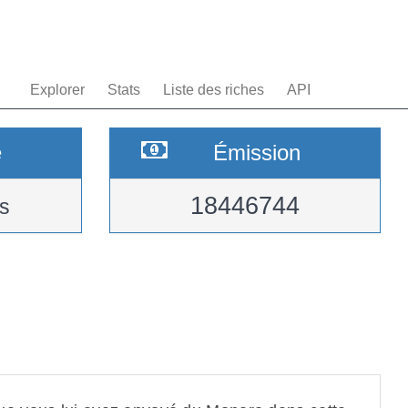
Explorer
Stats
Liste des riches
API
e
Émission
18446744
s