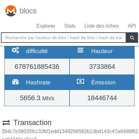
blocs
Explorer
Stats
Liste des riches
API
difficulté
Hauteur
678761885436
3733864
Hashrate
Émission
5656.3
18446744
Mh/s
Transaction
284c7e38035fcc33fd1edd1349299582b13bd143c47a8496f92