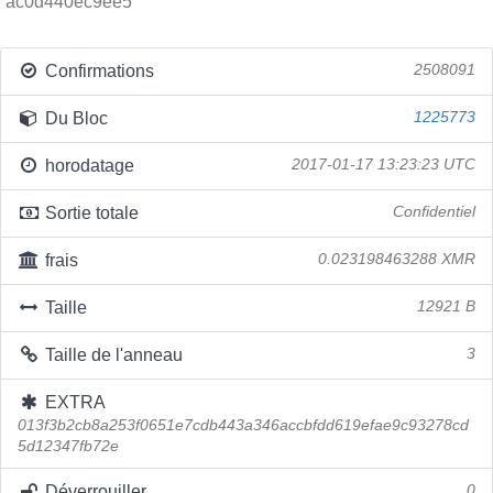
ac0d440ec9ee5
Confirmations
2508091
Du Bloc
1225773
horodatage
2017-01-17 13:23:23 UTC
Sortie totale
Confidentiel
frais
0.023198463288 XMR
Taille
12921 B
Taille de l'anneau
3
EXTRA
013f3b2cb8a253f0651e7cdb443a346accbfdd619efae9c93278cd
5d12347fb72e
Déverrouiller
0