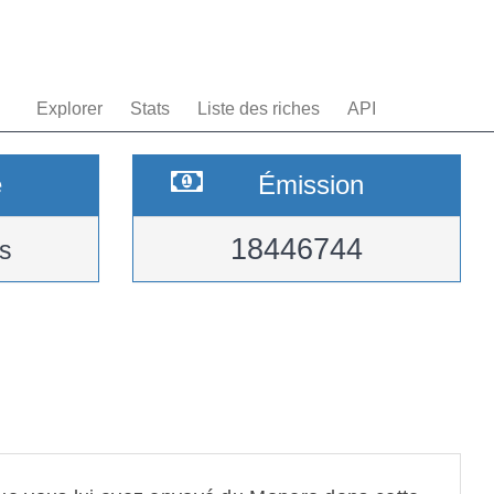
Explorer
Stats
Liste des riches
API
e
Émission
18446744
s