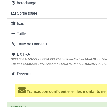
horodatage
Sortie totale
frais
Taille
Taille de l'anneau
EXTRA
02210041cb8772a72930d6f12643b5bae4ba5ae14a649cbb10e
185dbe4eaa95067dc212020be31b5e751fbbb22100e87195972
Déverrouiller
Transaction confidentielle - les montants ne
entrées (1)