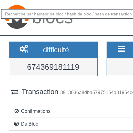
blocs
difficulté
674369181119
Transaction
3913036a8dba57975154a31954c4
Confirmations
Du Bloc