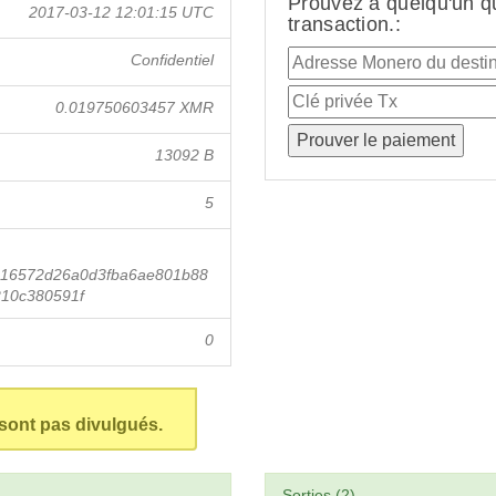
Prouvez à quelqu'un q
2017-03-12 12:01:15 UTC
transaction.:
Confidentiel
0.019750603457 XMR
13092 B
5
16572d26a0d3fba6ae801b88
10c380591f
0
 sont pas divulgués.
Sorties (2)