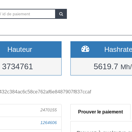
Hauteur
Hashrat
3734761
5619.7
Mh/
32c384ac6c58ce762af6e8487907f837ccaf
2470155
Prouver le paiement
1264606