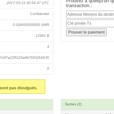
Prouvez à quelqu'un q
2017-03-21 00:54:47 UTC
transaction.:
Confidentiel
0.026000000000 XMR
12991 B
4
27c87a22f5110a8676932b5635
0
 sont pas divulgués.
Sorties (2)