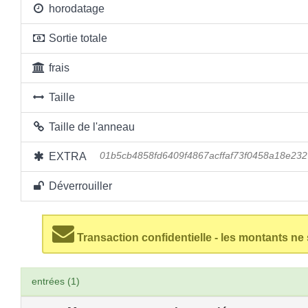
horodatage
Sortie totale
frais
Taille
Taille de l'anneau
EXTRA
01b5cb4858fd6409f4867acffaf73f0458a18e23
Déverrouiller
Transaction confidentielle - les montants ne
entrées (1)