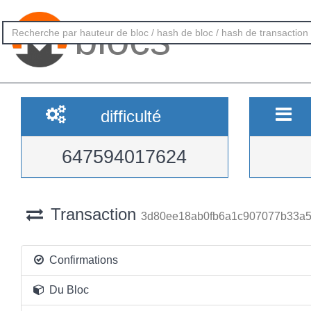
blocs
difficulté
647594017624
Transaction
3d80ee18ab0fb6a1c907077b33a5
Confirmations
Du Bloc