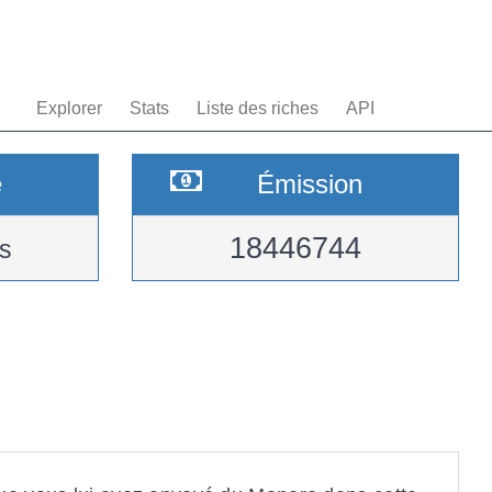
Explorer
Stats
Liste des riches
API
e
Émission
18446744
s