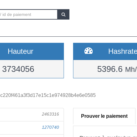
Hauteur
Hashrat
3734056
5396.6
Mh/
c220f461a3f3d17e15c1e974928b4e6e0585
2463316
Prouver le paiement
1270740