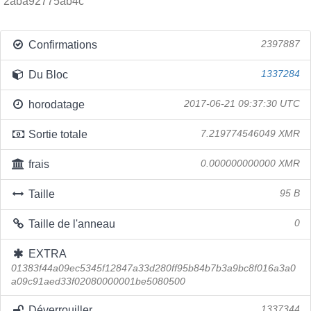
2aba92775ab4c
Confirmations
2397887
Du Bloc
1337284
horodatage
2017-06-21 09:37:30 UTC
Sortie totale
7.219774546049 XMR
frais
0.000000000000 XMR
Taille
95 B
Taille de l'anneau
0
EXTRA
01383f44a09ec5345f12847a33d280ff95b84b7b3a9bc8f016a3a0
a09c91aed33f02080000001be5080500
Déverrouiller
1337344