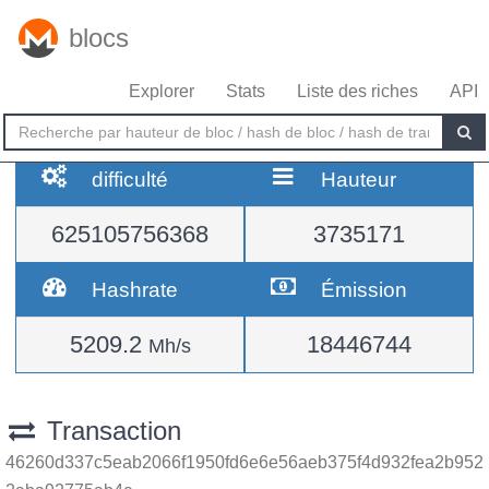
blocs
Explorer
Stats
Liste des riches
API
difficulté
Hauteur
625105756368
3735171
Hashrate
Émission
5209.2
18446744
Mh/s
Transaction
46260d337c5eab2066f1950fd6e6e56aeb375f4d932fea2b952