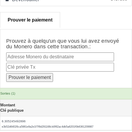
Prouver le paiement
Prouvez à quelqu'un que vous lui avez envoyé
du Monero dans cette transaction.:
Sorties (1)
Montant
Clé publique
6.305245492896
e3b52d64026ca5981e9a2e1f7f8d291168cb0f82ac4db5a6201f0b6361209987