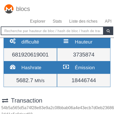
blocs
Explorer
Stats
Liste des riches
API
difficulté
Hauteur
681920619001
3735874
Hashrate
Émission
5682.7
18446744
Mh/s
Transaction
54b5a565d5a74f28e83e9a2c08bbab06a4e43ecb7d0eb23686