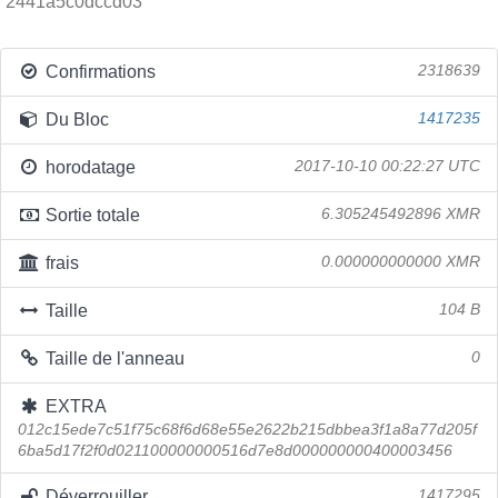
2441a5c0dccd03
Confirmations
2318639
Du Bloc
1417235
horodatage
2017-10-10 00:22:27 UTC
Sortie totale
6.305245492896 XMR
frais
0.000000000000 XMR
Taille
104 B
Taille de l'anneau
0
EXTRA
012c15ede7c51f75c68f6d68e55e2622b215dbbea3f1a8a77d205f
6ba5d17f2f0d021100000000516d7e8d000000000400003456
Déverrouiller
1417295