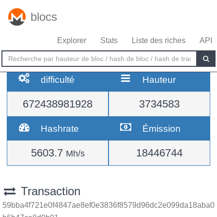
blocs
Explorer
Stats
Liste des riches
API
difficulté
Hauteur
672438981928
3734583
Hashrate
Émission
5603.7
18446744
Mh/s
Transaction
59bba4f721e0f4847ae8ef0e3836f8579d96dc2e099da18aba0