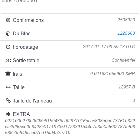
b6b47ce8d0b01
Confirmations
2508920
Du Bloc
1225663
horodatage
2017-01-17 09:59:13 UTC
Sortie totale
Confidentiel
frais
0.021621655900 XMR
Taille
12957 B
Taille de l'anneau
3
EXTRA
022100b276b0d98c81b9436cdf2877016acac808a0ab73761b322
cfc2df65cb0e6428c01719735f1723391b44b7a3fe0af632787fef06
588c3e848cca07bd15fd4a2e71b