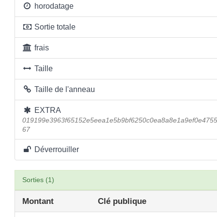
horodatage
Sortie totale
frais
Taille
Taille de l'anneau
EXTRA
019199e3963f65152e5eea1e5b9bf6250c0ea8a8e1a9ef0e475
67
Déverrouiller
Sorties (1)
Montant
Clé publique