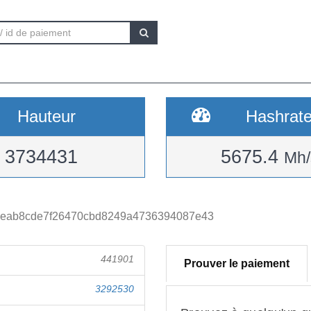
Hauteur
Hashrat
3734431
5675.4
Mh/
deab8cde7f26470cbd8249a4736394087e43
441901
Prouver le paiement
3292530