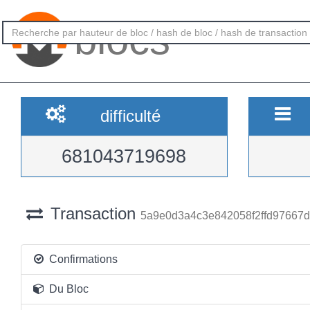
blocs
difficulté
681043719698
Transaction
5a9e0d3a4c3e842058f2ffd97667
Confirmations
Du Bloc