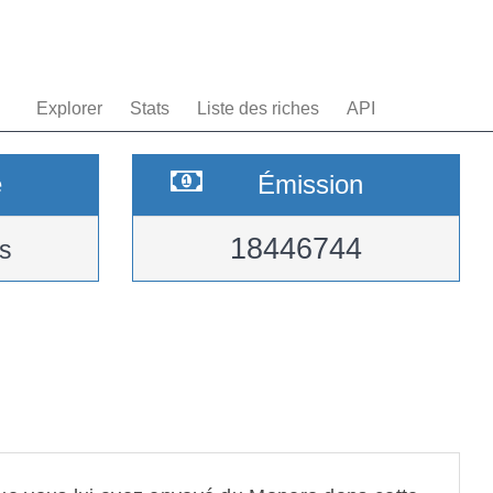
Explorer
Stats
Liste des riches
API
e
Émission
18446744
s