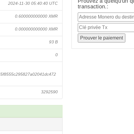
Prouvez à quelqu'un q
2024-11-30 05:40:40 UTC
transaction.:
0.600000000000 XMR
0.000000000000 XMR
93 B
0
55f8555c295827a02041dc472
3292590