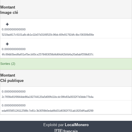
Montant
Image clé
0.000000000000
5219ad417c6101a8cdb1e11b07d3169520c96dc40fe91792dfc4bcf36309d56e
0.000000000000
4fc69db5bed9af01ef5ecb00ce2578483058d4d64d42b0d4a20a6abf559b837c
Sorties (2)
Montant
Clé publique
0.000000000000
2c7656e81f9944de86a192744120a5d00fb11bcdc09fe83a5032f7d3dde77b4a
0.000000000000
edaf65585126112588c7e81c3b3059b0eda66d31d6382f701ab1820dffaa8299
Exploité par
LocalMonero
🇫🇷 français