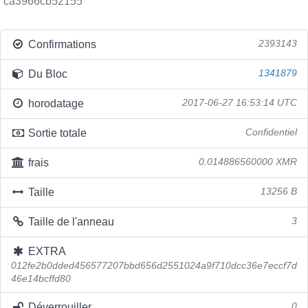
ca3966cb52155
Confirmations
2393143
Du Bloc
1341879
horodatage
2017-06-27 16:53:14 UTC
Sortie totale
Confidentiel
frais
0.014886560000 XMR
Taille
13256 B
Taille de l'anneau
3
EXTRA
012fe2b0dded456577207bbd656d2551024a9f710dcc36e7eccf7d
46e14bcffd80
Déverrouiller
0