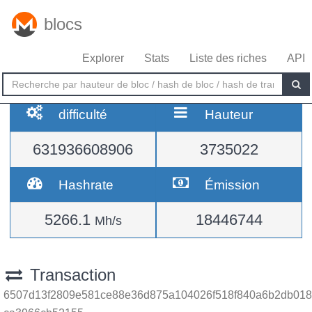
blocs
Explorer
Stats
Liste des riches
API
difficulté
Hauteur
631936608906
3735022
Hashrate
Émission
5266.1
18446744
Mh/s
Transaction
6507d13f2809e581ce88e36d875a104026f518f840a6b2db018