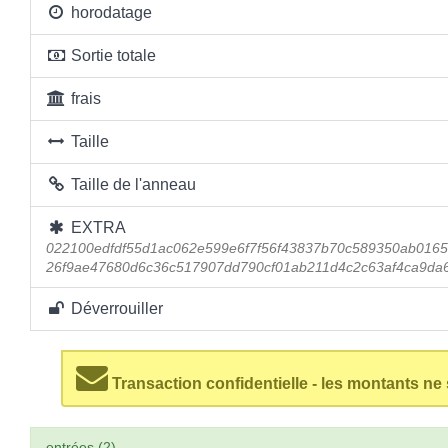
horodatage
Sortie totale
frais
Taille
Taille de l'anneau
EXTRA
022100edfdf55d1ac062e599e6f7f56f43837b70c589350ab0165
26f9ae47680d6c36c517907dd790cf01ab211d4c2c63af4ca9da
Déverrouiller
Transaction confidentielle - les montants ne
entrées (2)