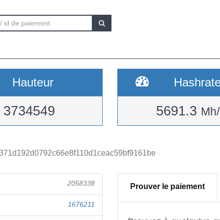
Hauteur
Hashrat
3734549
5691.3
Mh/
371d192d0792c66e8f110d1ceac59bf9161be
2058338
Prouver le paiement
1676211