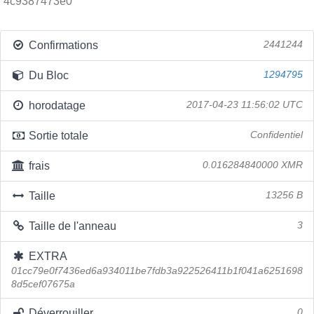
4c9387473e0
Confirmations
2441244
Du Bloc
1294795
horodatage
2017-04-23 11:56:02 UTC
Sortie totale
Confidentiel
frais
0.016284840000 XMR
Taille
13256 B
Taille de l'anneau
3
EXTRA
01cc79e0f7436ed6a934011be7fdb3a922526411b1f041a6251698
8d5cef07675a
Déverrouiller
0