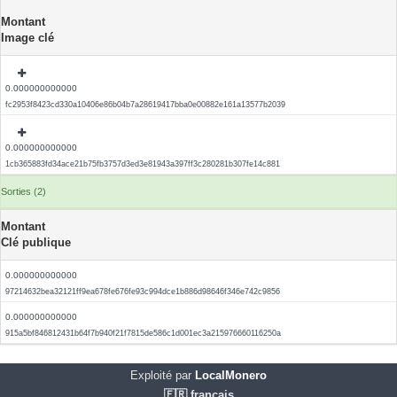
Montant
Image clé
0.000000000000
fc2953f8423cd330a10406e86b04b7a28619417bba0e00882e161a13577b2039
0.000000000000
1cb365883fd34ace21b75fb3757d3ed3e81943a397ff3c280281b307fe14c881
Sorties (2)
Montant
Clé publique
0.000000000000
97214632bea32121ff9ea678fe676fe93c994dce1b886d98646f346e742c9856
0.000000000000
915a5bf846812431b64f7b940f21f7815de586c1d001ec3a215976660116250a
Exploité par
LocalMonero
🇫🇷 français