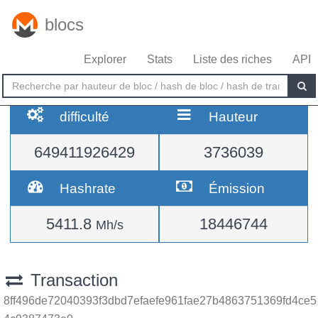
blocs
Explorer
Stats
Liste des riches
API
difficulté
Hauteur
649411926429
3736039
Hashrate
Émission
5411.8
18446744
Mh/s
Transaction
8ff496de72040393f3dbd7efaefe961fae27b4863751369fd4ce5