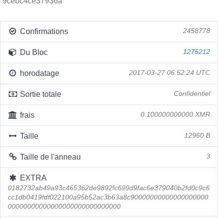
9cebc4ce37936a
Confirmations
2458778
Du Bloc
1275212
horodatage
2017-03-27 06:52:24 UTC
Sortie totale
Confidentiel
frais
0.100000000000 XMR
Taille
12960 B
Taille de l'anneau
3
EXTRA
0182732ab49a93c465362de9892fc699d9fac6e379040b2fd0c9c6
cc1db0419fdf022100a95b52ac3b63a8c90000000000000000000
00000000000000000000000000000