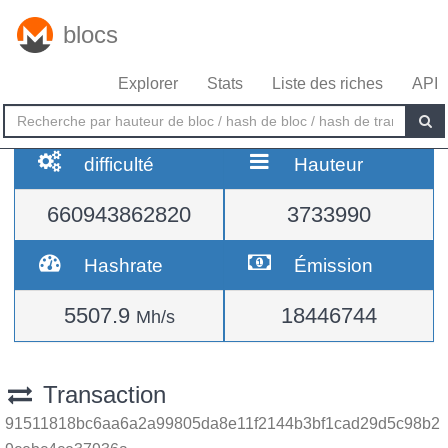
blocs
Explorer
Stats
Liste des riches
API
difficulté
Hauteur
660943862820
3733990
Hashrate
Émission
5507.9
18446744
Mh/s
Transaction
91511818bc6aa6a2a99805da8e11f2144b3bf1cad29d5c98b2