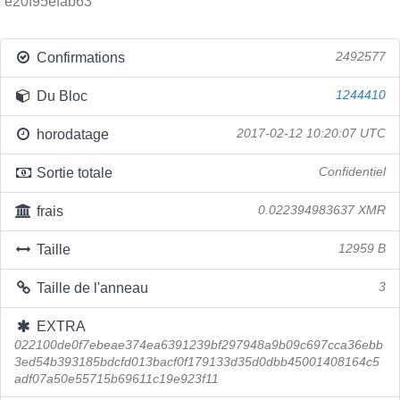
e20f95efab63
Confirmations
2492577
Du Bloc
1244410
horodatage
2017-02-12 10:20:07 UTC
Sortie totale
Confidentiel
frais
0.022394983637 XMR
Taille
12959 B
Taille de l'anneau
3
EXTRA
022100de0f7ebeae374ea6391239bf297948a9b09c697cca36ebb
3ed54b393185bdcfd013bacf0f179133d35d0dbb45001408164c5
adf07a50e55715b69611c19e923f11