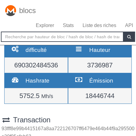
blocs
Explorer
Stats
Liste des riches
API
difficulté
Hauteur
690302484536
3736987
Hashrate
Émission
5752.5
18446744
Mh/s
Transaction
93fff8e99b4415167a8aa722126707ff6479e464b44f9a295500